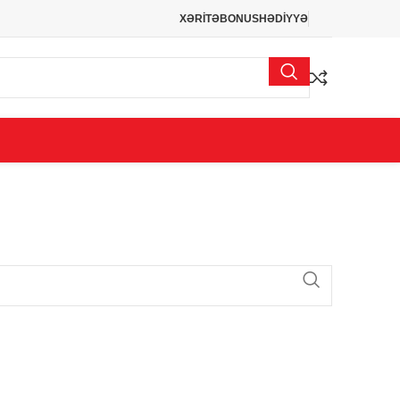
XƏRİTƏ
BONUS
HƏDİYYƏ