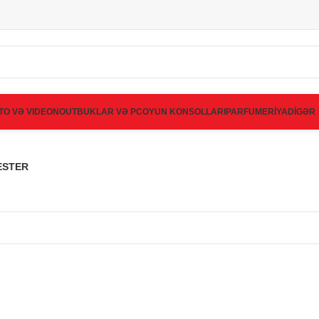
TO VƏ VIDEO
NOUTBUKLAR VƏ PC
OYUN KONSOLLARI
PARFUMERİYA
DİGƏR
ESTER