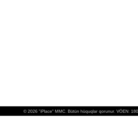
© 2026 "iPlace" MMC. Bütün hüquqlar qorunur. VÖEN: 1