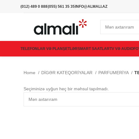
(012) 489 0 888
(055) 561 35 35
INFO@ALMALI.AZ
TELEFONLAR VƏ PLANŞETLƏR
SMART SAATLAR
TV VƏ AUDIO
FO
Home
DİGƏR KATEQORİYALAR
PARFUMERİYA
T
Seçiminizə uyğun heç bir məhsul tapılmadı.