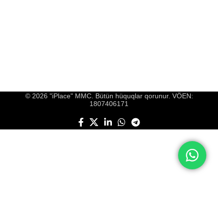
© 2026 "iPlace" MMC. Bütün hüquqlar qorunur. VÖEN:
1807406171