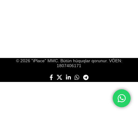
© 2026 "iPlace" MMC. Bütün hüquqlar qorunur. VÖEN:
1807406171