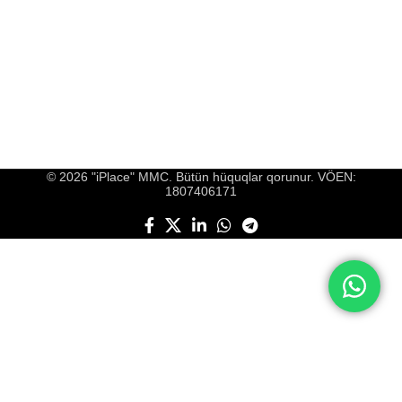
© 2026 "iPlace" MMC. Bütün hüquqlar qorunur. VÖEN:
1807406171