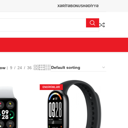
XƏRİTƏ
BONUS
HƏDİYYƏ
how
9
24
36
ENDIRIMLƏR