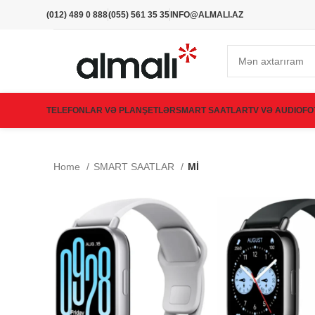
(012) 489 0 888
(055) 561 35 35
INFO@ALMALI.AZ
TELEFONLAR VƏ PLANŞETLƏR
SMART SAATLAR
TV VƏ AUDIO
FO
Home
SMART SAATLAR
Mİ