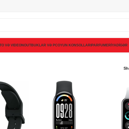
TO VƏ VIDEO
NOUTBUKLAR VƏ PC
OYUN KONSOLLARI
PARFUMERİYA
DİGƏR
S