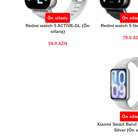
Ön sifariş
Ön sifa
Redmi watch 5 ACTIVE-GL (Ön
Redmi watch 5 lite
sifariş)
79.0
A
59.0
AZN
Ön sifa
Xiaomi Smart Band 
Silver (Ön s