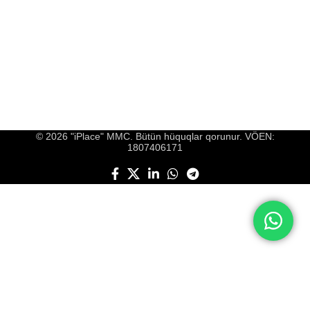
© 2026 "iPlace" MMC. Bütün hüquqlar qorunur. VÖEN:
1807406171