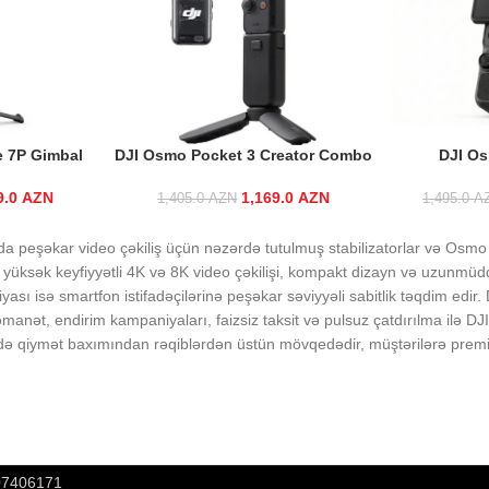
e 7P Gimbal
DJI Osmo Pocket 3 Creator Combo
DJI Os
9.0
iginal price was:
AZN
Current
1,169.0
Original price was:
AZN
Current price
1,405.0
AZN
1,495.0
A
369.0 AZN.
price is:
1,405.0 AZN.
is:
319.0 AZN.
1,169.0 AZN.
a peşəkar video çəkiliş üçün nəzərdə tutulmuş stabilizatorlar və Osmo P
 yüksək keyfiyyətli 4K və 8K video çəkilişi, kompakt dizayn və uzunmüdd
iyası isə smartfon istifadəçilərinə peşəkar səviyyəli sabitlik təqdim ed
nət, endirim kampaniyaları, faizsiz taksit və pulsuz çatdırılma ilə DJI
ə qiymət baxımından rəqiblərdən üstün mövqedədir, müştərilərə premiu
807406171