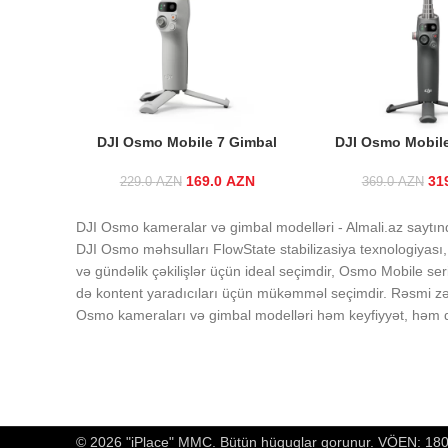
DJI Osmo Mobile 7 Gimbal
DJI Osmo Mobil
169.0
Original price was:
AZN
Current
31
Or
229.0
AZN
369.0
AZN
229.0 AZN.
price is:
169.0 AZN.
DJI Osmo kameralar və gimbal modelləri - Almali.az saytınd
DJI Osmo məhsulları FlowState stabilizasiya texnologiyası,
və gündəlik çəkilişlər üçün ideal seçimdir, Osmo Mobile ser
də kontent yaradıcıları üçün mükəmməl seçimdir. Rəsmi zəma
Osmo kameraları və gimbal modelləri həm keyfiyyət, həm d
© 2026 "iPlace" MMC. Bütün hüquqlar qorunur. VÖEN: 1