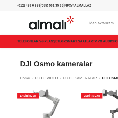
(012) 489 0 888
(055) 561 35 35
INFO@ALMALI.AZ
TELEFONLAR VƏ PLANŞETLƏR
SMART SAATLAR
TV VƏ AUDIO
FO
DJI Osmo kameralar
Home
FOTO VIDEO
FOTO KAMERALAR
DJI OSM
ENDIRIMLƏR
ENDIRIMLƏR