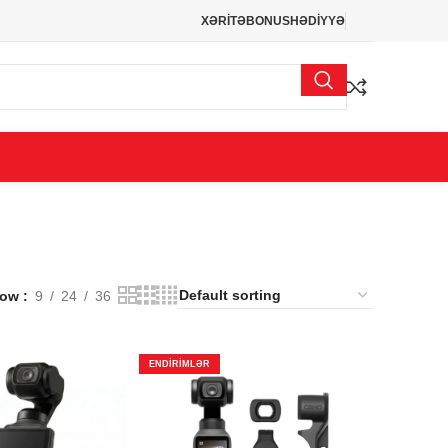
XƏRİTƏ
BONUS
HƏDİYYƏ
how
9
24
36
ENDIRIMLƏR