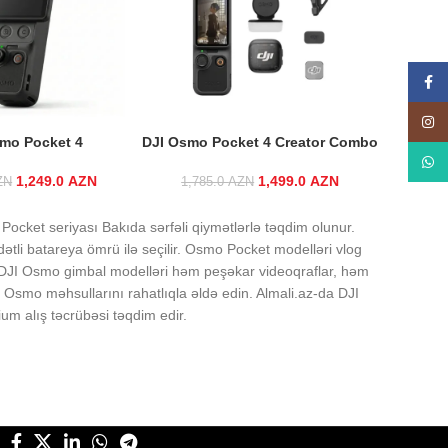
Face
Insta
mo Pocket 4
DJI Osmo Pocket 4 Creator Combo
What
1,249.0
Original price was:
AZN
Current price
1,499.0
Original price was:
AZN
Current price
ZN
1,785.0
AZN
1,495.0 AZN.
is:
1,785.0 AZN.
is:
1,249.0 AZN.
1,499.0 AZN.
ocket seriyası Bakıda sərfəli qiymətlərlə təqdim olunur.
ətli batareya ömrü ilə seçilir. Osmo Pocket modelləri vlog
ir. DJI Osmo gimbal modelləri həm peşəkar videoqraflar, həm
 Osmo məhsullarını rahatlıqla əldə edin. Almali.az-da DJI
m alış təcrübəsi təqdim edir.