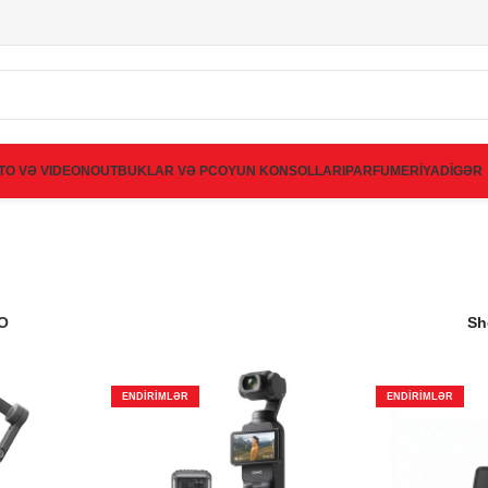
TO VƏ VIDEO
NOUTBUKLAR VƏ PC
OYUN KONSOLLARI
PARFUMERİYA
DİGƏR
O
S
ENDIRIMLƏR
ENDIRIMLƏR