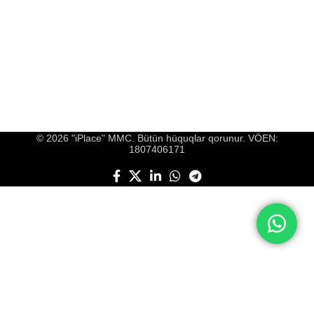
© 2026 "iPlace" MMC. Bütün hüquqlar qorunur. VÖEN:
1807406171