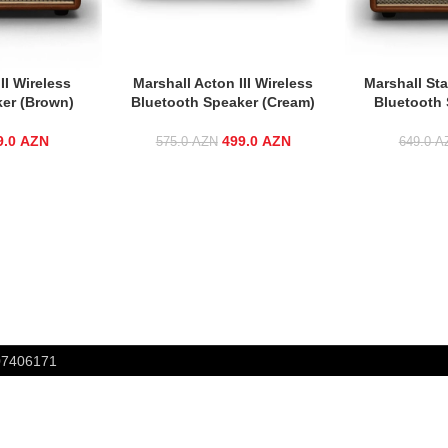
II Wireless
Marshall Acton III Wireless
Marshall Sta
er (Brown)
Bluetooth Speaker (Cream)
Bluetooth 
9.0
iginal price was:
AZN
Current
499.0
Original price was:
AZN
Current
575.0
AZN
649.0
A
575.0 AZN.
price is:
575.0 AZN.
price is:
499.0 AZN.
499.0 AZN.
807406171