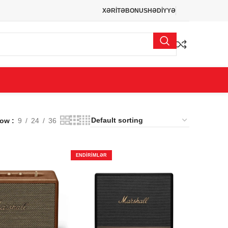
XƏRİTƏ
BONUS
HƏDİYYƏ
how
9
24
36
ENDIRIMLƏR