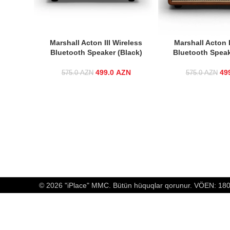
Marshall Acton III Wireless
Marshall Acton I
Bluetooth Speaker (Black)
Bluetooth Speak
499.0
Original price was:
AZN
Current
49
Or
575.0
AZN
575.0
AZN
575.0 AZN.
price is:
499.0 AZN.
© 2026 "iPlace" MMC. Bütün hüquqlar qorunur. VÖEN: 1