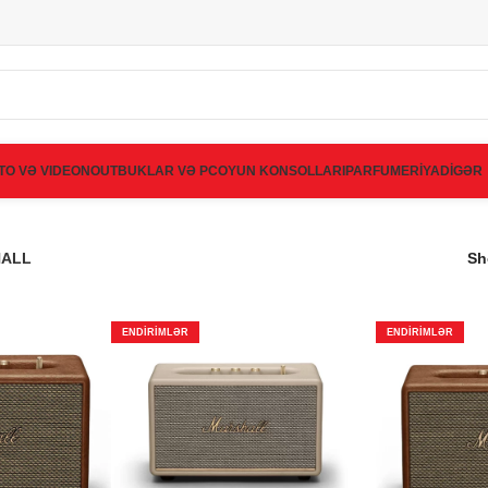
TO VƏ VIDEO
NOUTBUKLAR VƏ PC
OYUN KONSOLLARI
PARFUMERİYA
DİGƏR
ALL
S
ENDIRIMLƏR
ENDIRIMLƏR