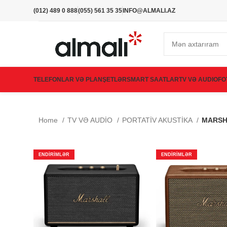
(012) 489 0 888
(055) 561 35 35
INFO@ALMALI.AZ
TELEFONLAR VƏ PLANŞETLƏR
SMART SAATLAR
TV VƏ AUDIO
FO
Home
TV VƏ AUDİO
PORTATİV AKUSTİKA
MARSH
ENDIRIMLƏR
ENDIRIMLƏR