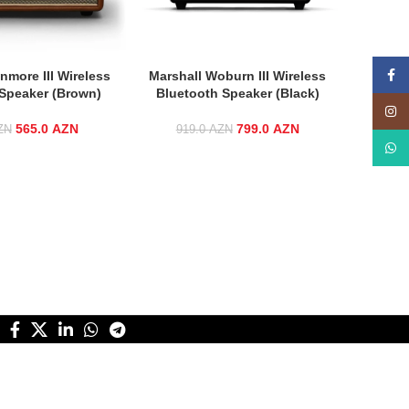
Face
nmore III Wireless
Marshall Woburn III Wireless
Speaker (Brown)
Bluetooth Speaker (Black)
Insta
565.0
Original price was:
AZN
Current
799.0
Original price was:
AZN
Current
ZN
919.0
AZN
649.0 AZN.
price is:
919.0 AZN.
price is:
What
565.0 AZN.
799.0 AZN.