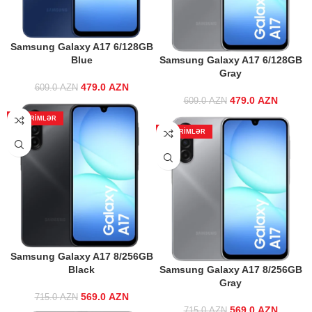
Samsung Galaxy A17 6/128GB
Blue
Samsung Galaxy A17 6/128GB
Gray
479.0
Original price
AZN
Current
609.0
AZN
was: 609.0 AZN.
price is:
479.0
Original price
AZN
Curre
609.0
AZN
479.0 AZN.
was: 609.0 AZN.
price 
ENDIRIMLƏR
479.0 
ENDIRIMLƏR
Samsung Galaxy A17 8/256GB
Black
Samsung Galaxy A17 8/256GB
Gray
569.0
Original price
AZN
Current
715.0
AZN
was: 715.0 AZN.
price is:
569.0
Original price
AZN
Curre
715.0
AZN