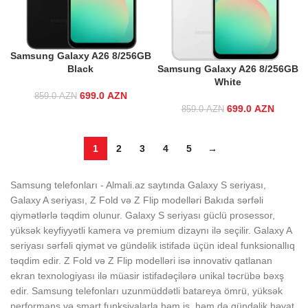
Samsung Galaxy A26 8/256GB
Black
Samsung Galaxy A26 8/256GB
White
699.0
Original price
AZN
Current
859.0
AZN
was: 859.0 AZN.
price is:
699.0
Original price
AZN
Curre
859.0
AZN
699.0 AZN.
was: 859.0 AZN.
price 
699.0 
1
2
3
4
5
→
Samsung telefonları - Almali.az saytında Galaxy S seriyası,
Galaxy A seriyası, Z Fold və Z Flip modelləri Bakıda sərfəli
qiymətlərlə təqdim olunur. Galaxy S seriyası güclü prosessor,
yüksək keyfiyyətli kamera və premium dizaynı ilə seçilir. Galaxy A
seriyası sərfəli qiymət və gündəlik istifadə üçün ideal funksionallıq
təqdim edir. Z Fold və Z Flip modelləri isə innovativ qatlanan
ekran texnologiyası ilə müasir istifadəçilərə unikal təcrübə bəxş
edir. Samsung telefonları uzunmüddətli batareya ömrü, yüksək
performans və smart funksiyalarla həm iş, həm də gündəlik həyat