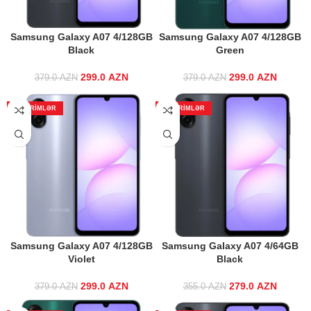
Samsung Galaxy A07 4/128GB
Samsung Galaxy A07 4/128GB
Black
Green
299.0
Original price
AZN
Current
299.0
Original price
AZN
Curre
379.0
AZN
379.0
AZN
was: 379.0 AZN.
price is:
was: 379.0 AZN.
price 
299.0 AZN.
299.0 
ENDIRIMLƏR
ENDIRIMLƏR
Samsung Galaxy A07 4/128GB
Samsung Galaxy A07 4/64GB
Violet
Black
299.0
Original price
AZN
Current
279.0
Original price
AZN
Curre
379.0
AZN
355.0
AZN
was: 379.0 AZN.
price is:
was: 355.0 AZN.
price 