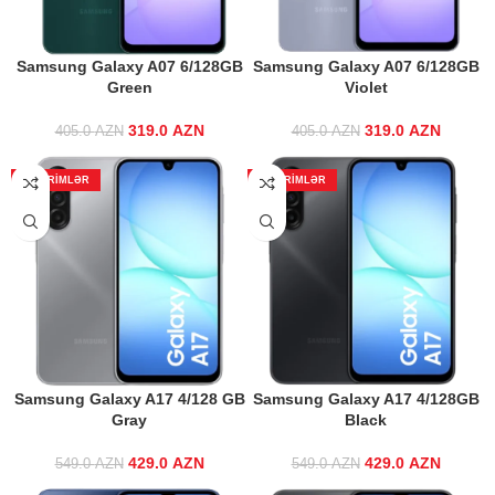
Samsung Galaxy A07 6/128GB
Samsung Galaxy A07 6/128GB
Green
Violet
319.0
Original price
AZN
Current
319.0
Original price
AZN
Curre
405.0
AZN
405.0
AZN
was: 405.0 AZN.
price is:
was: 405.0 AZN.
price 
319.0 AZN.
319.0 
ENDIRIMLƏR
ENDIRIMLƏR
Samsung Galaxy A17 4/128 GB
Samsung Galaxy A17 4/128GB
Gray
Black
429.0
Original price
AZN
Current
429.0
Original price
AZN
Curre
549.0
AZN
549.0
AZN
was: 549.0 AZN.
price is:
was: 549.0 AZN.
price 