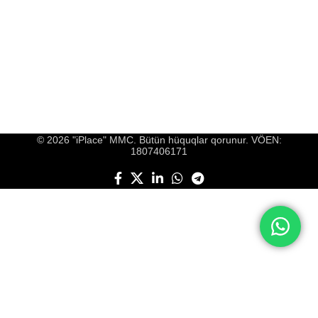
© 2026 "iPlace" MMC. Bütün hüquqlar qorunur. VÖEN:
1807406171