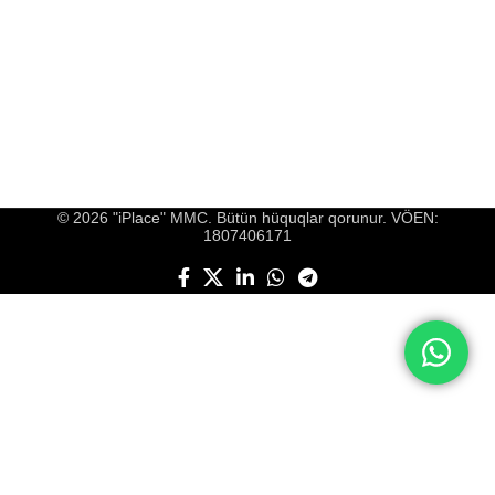
© 2026 "iPlace" MMC. Bütün hüquqlar qorunur. VÖEN:
1807406171