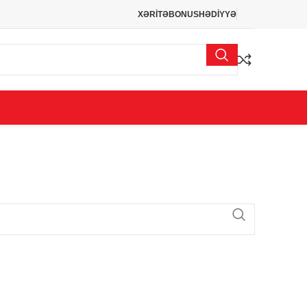
XƏRİTƏ
BONUS
HƏDİYYƏ