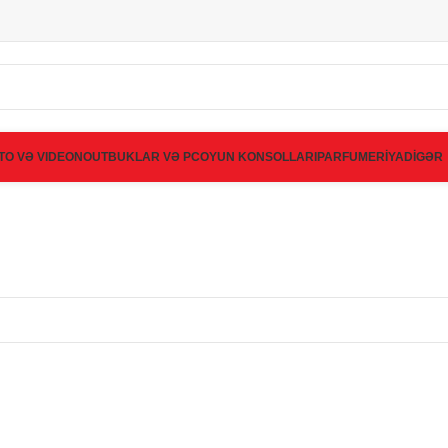
TO VƏ VIDEO
NOUTBUKLAR VƏ PC
OYUN KONSOLLARI
PARFUMERİYA
DİGƏR