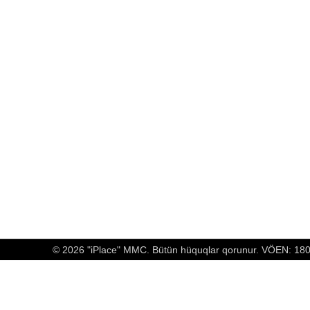
© 2026 "iPlace" MMC. Bütün hüquqlar qorunur. VÖEN: 1