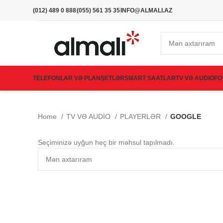
(012) 489 0 888
(055) 561 35 35
INFO@ALMALI.AZ
TELEFONLAR VƏ PLANŞETLƏR
SMART SAATLAR
TV VƏ AUDIO
FO
Home
TV VƏ AUDİO
PLAYERLƏR
GOOGLE
Seçiminizə uyğun heç bir məhsul tapılmadı.