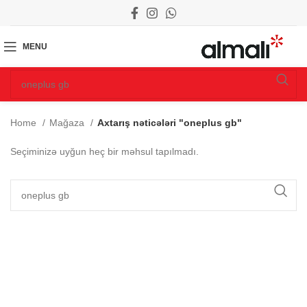
MENU
Home
Mağaza
Axtarış nəticələri "oneplus gb"
Seçiminizə uyğun heç bir məhsul tapılmadı.