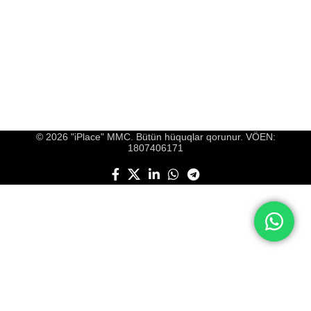
© 2026 "iPlace" MMC. Bütün hüquqlar qorunur. VÖEN:
1807406171