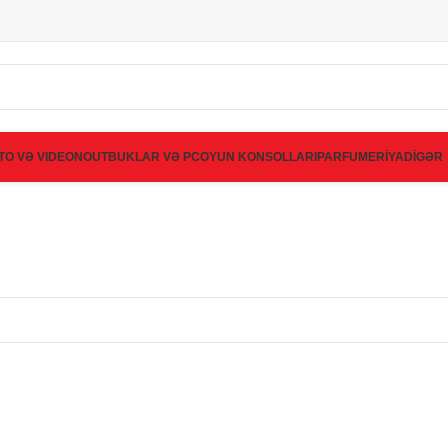
TO VƏ VIDEO
NOUTBUKLAR VƏ PC
OYUN KONSOLLARI
PARFUMERİYA
DİGƏR