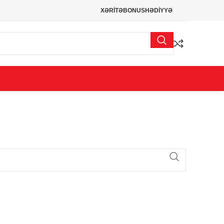
XƏRİTƏ
BONUS
HƏDİYYƏ