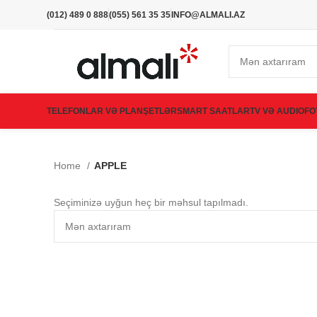
(012) 489 0 888
(055) 561 35 35
INFO@ALMALI.AZ
TELEFONLAR VƏ PLANŞETLƏR
SMART SAATLAR
TV VƏ AUDIO
FO
Home
APPLE
Seçiminizə uyğun heç bir məhsul tapılmadı.