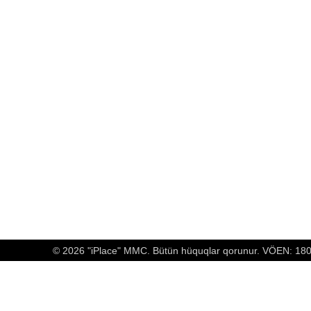
© 2026 "iPlace" MMC. Bütün hüquqlar qorunur. VÖEN: 1