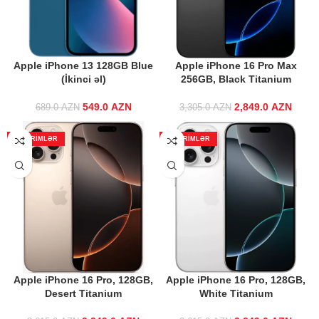
Apple iPhone 13 128GB Blue
Apple iPhone 16 Pro Max
(İkinci əl)
256GB, Black Titanium
549.0
Original price
AZN
Current
2,849.0
Original price
AZN
Curre
689.0
AZN
3,305.0
AZN
was: 689.0 AZN.
price is:
was:
549.0 AZN.
3,305.0 AZN.
2,849
ENDIRIMLƏR
ENDIRIMLƏR
Apple iPhone 16 Pro, 128GB,
Apple iPhone 16 Pro, 128GB,
Desert Titanium
White Titanium