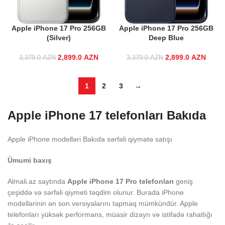
Apple iPhone 17 Pro 256GB
Apple iPhone 17 Pro 256GB
(Silver)
Deep Blue
2,899.0
Original price
AZN
Current price
2,899.0
Original price
AZN
Curre
3,379.0
AZN
3,379.0
AZN
was:
is:
was:
3,379.0 AZN.
2,899.0 AZN.
3,379.0 AZN.
2,899
1
2
3
→
Apple iPhone 17 telefonları Bakıda
Apple iPhone modelləri Bakıda sərfəli qiymətə satışı
Ümumi baxış
Almali.az saytında
Apple iPhone 17 Pro telefonları
geniş
çeşiddə və sərfəli qiymeti təqdim olunur. Burada iPhone
modellərinin ən son versiyalarını tapmaq mümkündür. Apple
telefonları yüksək performans, müasir dizayn və istifadə rahatlığı