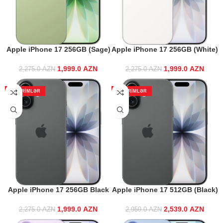
Apple iPhone 17 256GB (Sage)
Apple iPhone 17 256GB (White)
1,999.0
Original price
AZN
Current price
1,999.0
Original price
AZN
Curre
2,275.0
AZN
2,275.0
AZN
was:
is:
was:
2,275.0 AZN.
1,999.0 AZN.
2,275.0 AZN.
1,999
ENDIRIMLƏR
ENDIRIMLƏR
Apple iPhone 17 256GB Black
Apple iPhone 17 512GB (Black)
1,999.0
Original price
AZN
Current price
2,539.0
Original price
AZN
Curre
2,275.0
AZN
2,959.0
AZN
was:
is:
was: