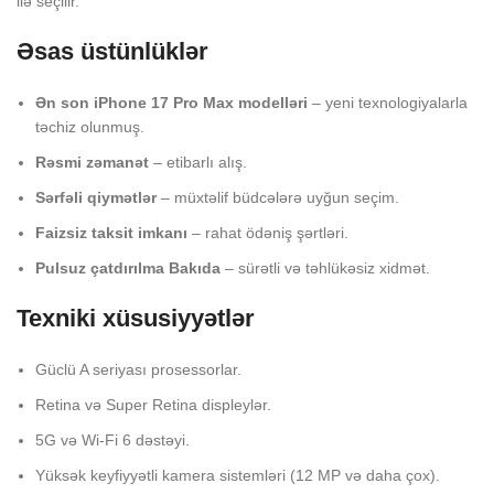
ilə seçilir.
Əsas üstünlüklər
Ən son iPhone 17 Pro Max modelləri
– yeni texnologiyalarla
təchiz olunmuş.
Rəsmi zəmanət
– etibarlı alış.
Sərfəli qiymətlər
– müxtəlif büdcələrə uyğun seçim.
Faizsiz taksit imkanı
– rahat ödəniş şərtləri.
Pulsuz çatdırılma Bakıda
– sürətli və təhlükəsiz xidmət.
Texniki xüsusiyyətlər
Güclü A seriyası prosessorlar.
Retina və Super Retina displeylər.
5G və Wi-Fi 6 dəstəyi.
Yüksək keyfiyyətli kamera sistemləri (12 MP və daha çox).