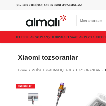
(012) 489 0 888
(055) 561 35 35
INFO@ALMALI.AZ
TELEFONLAR VƏ PLANŞETLƏR
SMART SAATLAR
TV VƏ AUDIO
FO
Xiaomi tozsoranlar
Home
MƏİŞƏT AVADANLIQLARI
TOZSORANLAR
ENDIRIMLƏR