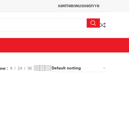
XƏRİTƏ
BONUS
HƏDİYYƏ
how
9
24
36