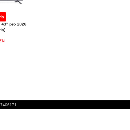
riş
 43” pro 2026
riş)
ZN
807406171