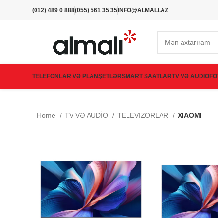
(012) 489 0 888
(055) 561 35 35
INFO@ALMALI.AZ
TELEFONLAR VƏ PLANŞETLƏR
SMART SAATLAR
TV VƏ AUDIO
FO
Home
TV VƏ AUDİO
TELEVIZORLAR
XIAOMI