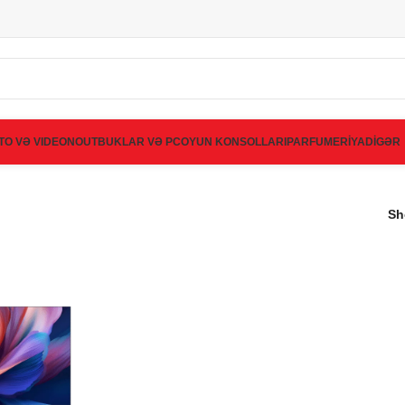
TO VƏ VIDEO
NOUTBUKLAR VƏ PC
OYUN KONSOLLARI
PARFUMERİYA
DİGƏR
S