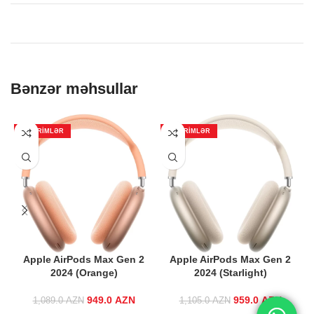
Bənzər məhsullar
ENDIRIMLƏR
ENDIRIMLƏR
Apple AirPods Max Gen 2
Apple AirPods Max Gen 2
A
2024 (Orange)
2024 (Starlight)
949.0
Original price
AZN
Current
959.0
Original price
AZN
Curre
1,089.0
AZN
1,105.0
AZN
was:
price is:
was:
price 