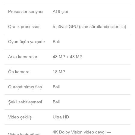
Prosessor seriyası
A19 çipi
Qrafik prosessor
5 nüvəli GPU (sinir sürətləndiriciləri ilə)
Oyun üçün yaxşıdır
Bəli
Arxa kameralar
48 MP + 48 MP
Ön kamera
18 MP
Quraşdırılmış flaş
Bəli
Şəkil sabitləşməsi
Bəli
Video çəkiliş
Ultra HD
4K Dolby Vision video qeydi —
Video kadr sürəti