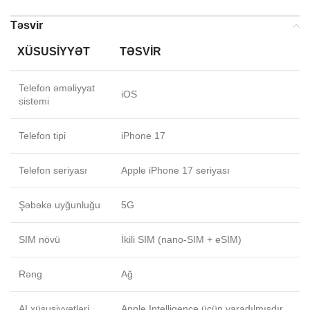
Təsvir
XÜSUSIYYƏT
TƏSVIR
Telefon əməliyyat
iOS
sistemi
Telefon tipi
iPhone 17
Telefon seriyası
Apple iPhone 17 seriyası
Şəbəkə uyğunluğu
5G
SIM növü
İkili SIM (nano-SIM + eSIM)
Rəng
Ağ
AI xüsusiyyətləri
Apple Intelligence üçün yaradılmışdır