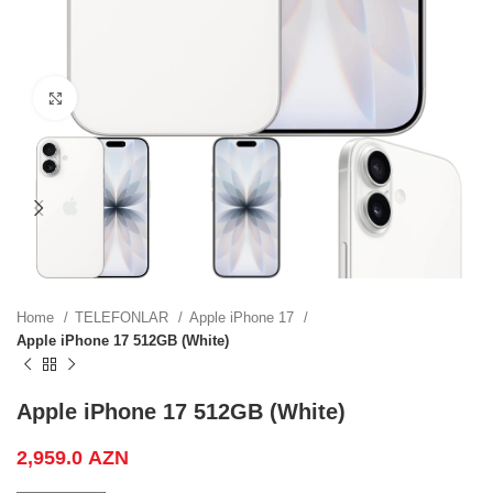
0 AZN.
Click to enlarge
 price
0 AZN.
 price
0 AZN.
Home
TELEFONLAR
Apple iPhone 17
Apple iPhone 17 512GB (White)
Apple iPhone 17 512GB (White)
ZN.
2,959.0
AZN