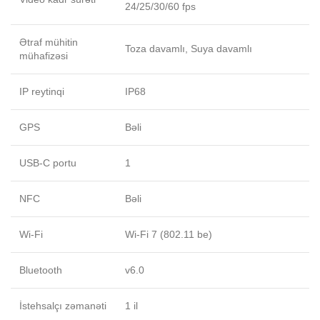
24/25/30/60 fps
Ətraf mühitin
Toza davamlı, Suya davamlı
mühafizəsi
IP reytinqi
IP68
GPS
Bəli
USB-C portu
1
NFC
Bəli
Wi-Fi
Wi-Fi 7 (802.11 be)
Bluetooth
v6.0
İstehsalçı zəmanəti
1 il