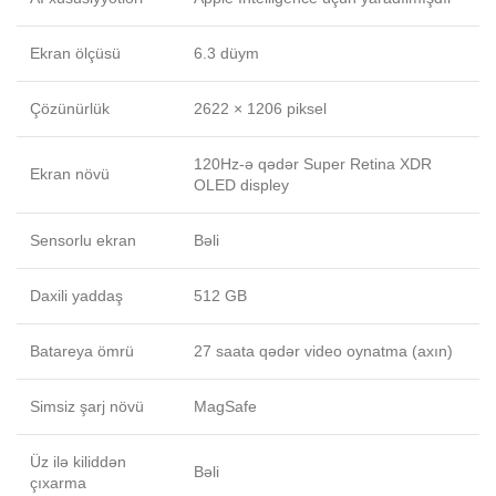
Ekran ölçüsü
6.3 düym
Çözünürlük
2622 × 1206 piksel
120Hz-ə qədər Super Retina XDR
Ekran növü
OLED displey
Sensorlu ekran
Bəli
Daxili yaddaş
512 GB
Batareya ömrü
27 saata qədər video oynatma (axın)
Simsiz şarj növü
MagSafe
Üz ilə kiliddən
Bəli
çıxarma