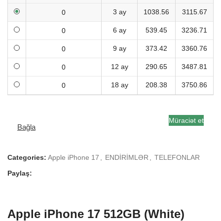
3 ay
1038.56
3115.67
6 ay
539.45
3236.71
9 ay
373.42
3360.76
12 ay
290.65
3487.81
18 ay
208.38
3750.86
Müraciət et
Bağla
Categories:
Apple iPhone 17
,
ENDİRİMLƏR
,
TELEFONLAR
Paylaş:
Apple iPhone 17 512GB (White)