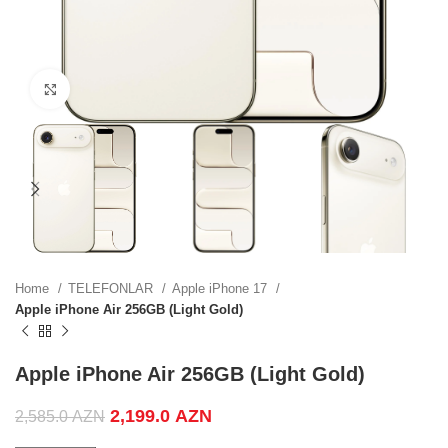
.
Click to enlarge
.
.
Home
TELEFONLAR
Apple iPhone 17
Apple iPhone Air 256GB (Light Gold)
ZN.
Apple iPhone Air 256GB (Light Gold)
Original price was: 2,585.0 AZN.
2,199.0
AZN
Current price is:
2,585.0
AZN
.
2,199.0 AZN.