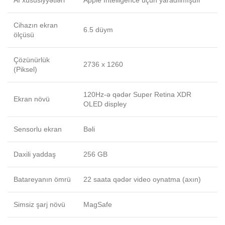
AI xüsusiyyətləri
Apple Intelligence üçün yaradılmışdır
Cihazın ekran
6.5 düym
ölçüsü
Çözünürlük
2736 x 1260
(Piksel)
120Hz-ə qədər Super Retina XDR
Ekran növü
OLED displey
Sensorlu ekran
Bəli
Daxili yaddaş
256 GB
Batareyanın ömrü
22 saata qədər video oynatma (axın)
Simsiz şarj növü
MagSafe