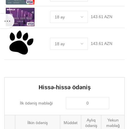
143.61 AZN
143.61 AZN
Hissə-hissə ödəniş
İlk ödəniş məbləği
Aylıq
Yekun
İlkin ödəniş
Müddət
ödəniş
məbləğ