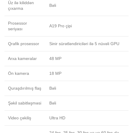
Üz ilə kiliddən
Bəli
çıxarma
Prosessor
A19 Pro çipi
seriyası
Qrafik prosessor
Sinir sürətləndiriciləri ilə 5 nüvəli GPU
Arxa kameralar
48 MP
Ön kamera
18 MP
Quraşdırılmış flaş
Bəli
Şəkil sabitləşməsi
Bəli
Video çəkiliş
Ultra HD
24 fps, 25 fps, 30 fps və ya 60 fps-də