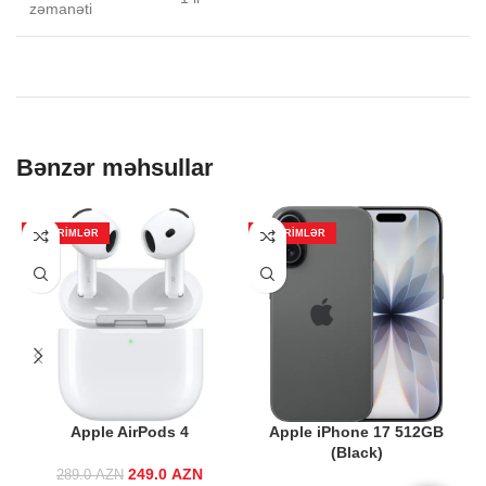
zəmanəti
Bənzər məhsullar
ENDIRIMLƏR
ENDIRIMLƏR
Apple AirPods 4
Apple iPhone 17 512GB
(Black)
249.0
Original price
AZN
Current
289.0
AZN