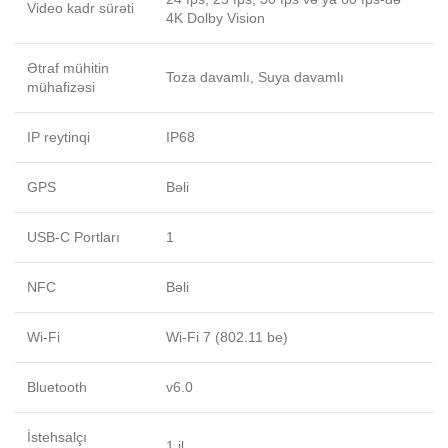
Video kadr sürəti
4K Dolby Vision
Ətraf mühitin
Toza davamlı, Suya davamlı
mühafizəsi
IP reytinqi
IP68
GPS
Bəli
USB-C Portları
1
NFC
Bəli
Wi-Fi
Wi-Fi 7 (802.11 be)
Bluetooth
v6.0
İstehsalçı
1 il