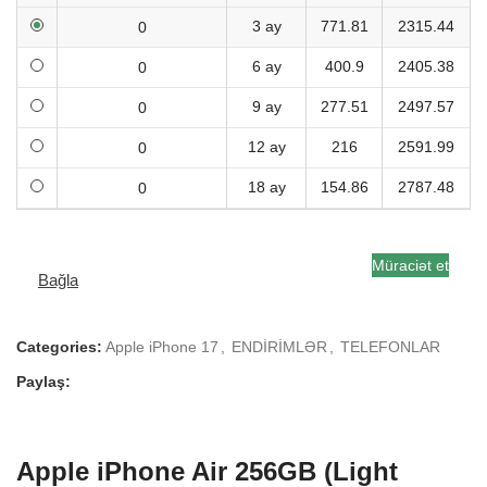
3 ay
771.81
2315.44
6 ay
400.9
2405.38
9 ay
277.51
2497.57
12 ay
216
2591.99
18 ay
154.86
2787.48
Müraciət et
Bağla
Categories:
Apple iPhone 17
,
ENDİRİMLƏR
,
TELEFONLAR
Paylaş:
Apple iPhone Air 256GB (Light