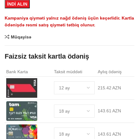
İNDİ ALIN
Kampaniya qiyməti yalnız nağd ödəniş üçün keçərlidir. Kartla
ödənişdə rəsmi satış qiyməti tətbiq olunur.
Müqayisə
Faizsiz taksit kartla ödəniş
Bank Karta
Taksit müddəti
Aylıq ödəniş
215.42 AZN
143.61 AZN
143.61 AZN