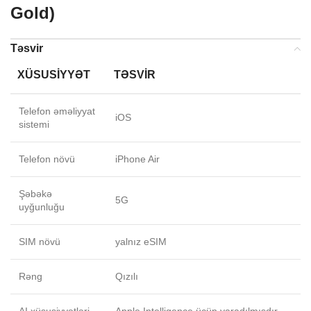
Gold)
Təsvir
XÜSUSIYYƏT
TƏSVIR
Telefon əməliyyat
iOS
sistemi
Telefon növü
iPhone Air
Şəbəkə
5G
uyğunluğu
SIM növü
yalnız eSIM
Rəng
Qızılı