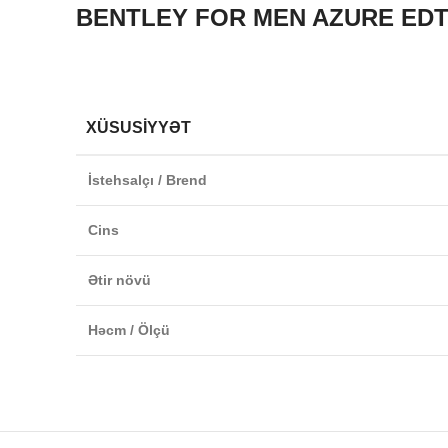
BENTLEY FOR MEN AZURE EDT
XÜSUSIYYƏT
İstehsalçı / Brend
Cins
Ətir növü
Həcm / Ölçü