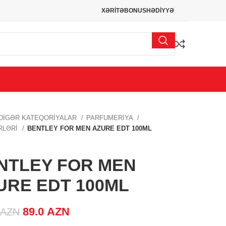
XƏRİTƏ
BONUS
HƏDİYYƏ
DİGƏR KATEQORİYALAR
PARFUMERİYA
İRLƏRİ
BENTLEY FOR MEN AZURE EDT 100ML
NTLEY FOR MEN
URE EDT 100ML
Original price was: 105.0 AZN.
89.0
AZN
Current price is:
AZN
89.0 AZN.