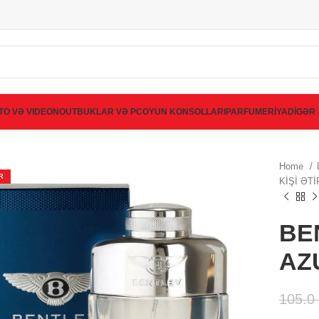
TO VƏ VIDEO
NOUTBUKLAR VƏ PC
OYUN KONSOLLARI
PARFUMERİYA
DİGƏR
Home
R
KİŞİ ƏT
BE
AZ
105.0