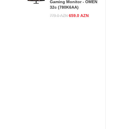
Gaming Monitor - OMEN
32c (780K6AA)
Original price was:
659.0
AZN
Current
779.0
AZN
779.0 AZN.
price is:
659.0 AZN.