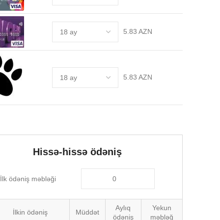
5.83 AZN
5.83 AZN
Hissə-hissə ödəniş
İlk ödəniş məbləği
Aylıq
Yekun
İlkin ödəniş
Müddət
ödəniş
məbləğ