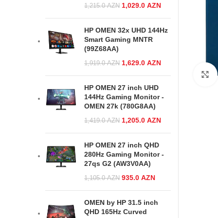
Original price
1,029.0
AZN
Current price
1,215.0
AZN
was:
is:
1,215.0 AZN.
1,029.0 AZN.
HP OMEN 32x UHD 144Hz
Smart Gaming MNTR
(99Z68AA)
Original price
1,629.0
AZN
Current price
1,919.0
AZN
was:
is:
1,919.0 AZN.
1,629.0 AZN.
HP OMEN 27 inch UHD
144Hz Gaming Monitor -
OMEN 27k (780G8AA)
Original price
1,205.0
AZN
Current price
1,419.0
AZN
was:
is:
1,419.0 AZN.
1,205.0 AZN.
HP OMEN 27 inch QHD
280Hz Gaming Monitor -
27qs G2 (AW3V0AA)
Original price
935.0
AZN
Current
1,105.0
AZN
was:
price is:
1,105.0 AZN.
935.0 AZN.
OMEN by HP 31.5 inch
QHD 165Hz Curved