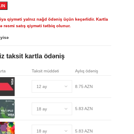
LIN
a qiyməti yalnız nağd ödəniş üçün keçərlidir. Kartla
 rəsmi satış qiyməti tətbiq olunur.
yisə
iz taksit kartla ödəniş
rta
Taksit müddəti
Aylıq ödəniş
8.75 AZN
5.83 AZN
5.83 AZN