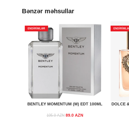
Bənzər məhsullar
ENDIRIMLƏR
ENDIRIML
BENTLEY MOMENTUM (M) EDT 100ML
DOLCE &
89.0
Original price was:
AZN
Current
105.0
AZN
105.0 AZN.
price is:
89.0 AZN.