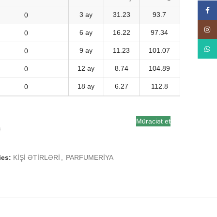
Face
3 ay
31.23
93.7
Insta
6 ay
16.22
97.34
What
9 ay
11.23
101.07
12 ay
8.74
104.89
18 ay
6.27
112.8
Müraciət et
a
ies:
KİŞİ ƏTİRLƏRİ
,
PARFUMERİYA