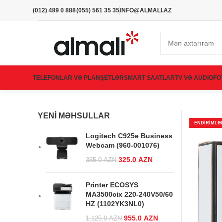
(012) 489 0 888
(055) 561 35 35
INFO@ALMALI.AZ
TELEFONLAR VƏ PLANŞETLƏR
SMART SAATLAR
TV VƏ AUDIO
FO
YENI MƏHSULLAR
ENDIRIMLƏ
Logitech C925e Business
Webcam (960-001076)
Original price was:
325.0
AZN
Current
385.0
AZN
385.0 AZN.
price is:
325.0 AZN.
Printer ECOSYS
MA3500cix 220-240V50/60
HZ (1102YK3NL0)
Original price
955.0
AZN
Current
1,125.0
AZN