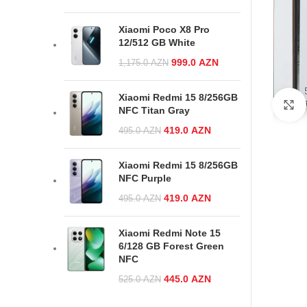
was:
price is:
1,125.0 AZN.
955.0 AZN.
Xiaomi Poco X8 Pro
12/512 GB White
Original price
999.0
AZN
Current
1,175.0
AZN
was:
price is:
1,175.0 AZN.
999.0 AZN.
Xiaomi Redmi 15 8/256GB
NFC Titan Gray
Original price was:
419.0
AZN
Current
495.0
AZN
495.0 AZN.
price is:
419.0 AZN.
Xiaomi Redmi 15 8/256GB
NFC Purple
Original price was:
419.0
AZN
Current
495.0
AZN
495.0 AZN.
price is:
419.0 AZN.
Xiaomi Redmi Note 15
6/128 GB Forest Green
NFC
Original price was:
445.0
AZN
Current
525.0
AZN
525.0 AZN.
price is: