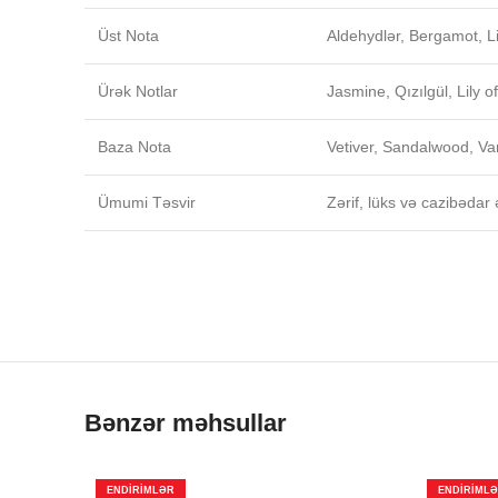
Üst Nota
Aldehydlər, Bergamot, L
Ürək Notlar
Jasmine, Qızılgül, Lily of 
Baza Nota
Vetiver, Sandalwood, Van
Ümumi Təsvir
Zərif, lüks və cazibədar 
Bənzər məhsullar
ENDIRIMLƏR
ENDIRIML