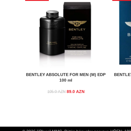
BENTLEY ABSOLUTE FOR MEN (M) EDP
BENTLE
100 ml
89.0
Original price was:
AZN
Current
105.0
AZN
105.0 AZN.
price is:
89.0 AZN.