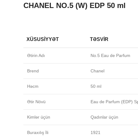
CHANEL NO.5 (W) EDP 50 ml
XÜSUSIYYƏT
TƏSVIR
Ətirin Adı
No.5 Eau de Parfum
Brend
Chanel
Həcm
50 ml
Ətir Növü
Eau de Parfum (EDP) S
Kimlər üçün
Qadınlar üçün
Buraxılış İli
1921