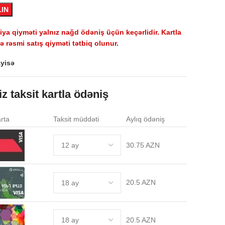
LIN
a qiyməti yalnız nağd ödəniş üçün keçərlidir. Kartla
 rəsmi satış qiyməti tətbiq olunur.
yisə
iz taksit kartla ödəniş
rta
Taksit müddəti
Aylıq ödəniş
30.75 AZN
20.5 AZN
20.5 AZN