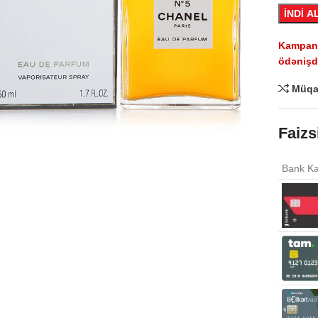
İNDİ A
Kampaniy
ödənişdə
Müqa
Click to enlarge
Faizs
Bank Ka