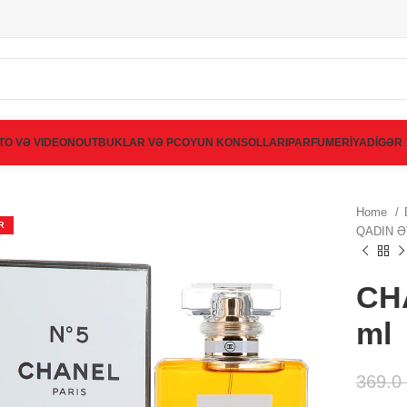
TO VƏ VIDEO
NOUTBUKLAR VƏ PC
OYUN KONSOLLARI
PARFUMERİYA
DİGƏR
Home
R
QADIN Ə
CH
ml
369.0