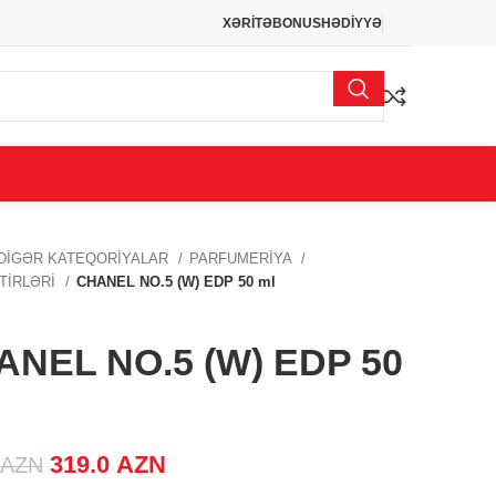
XƏRİTƏ
BONUS
HƏDİYYƏ
DİGƏR KATEQORİYALAR
PARFUMERİYA
TİRLƏRİ
CHANEL NO.5 (W) EDP 50 ml
ANEL NO.5 (W) EDP 50
Original price was: 369.0 AZN.
319.0
AZN
Current price is:
AZN
319.0 AZN.