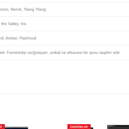
imon, Neroli, Ylang-Ylang
the Valley, Iris
il, Amber, Patchouli
ətir. Femininliyi vurğulayan, unikal və əfsanəvi bir qoxu təqdim edir.
ƏR
ENDIRIMLƏR