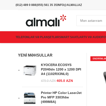
(012) 489 0 888
(055) 561 35 35
INFO@ALMALI.AZ
TELEFONLAR VƏ PLANŞETLƏR
SMART SAATLAR
TV VƏ AUDIO
FO
YENI MƏHSULLAR
ENDIRIMLƏ
KYOCERA ECOSYS
P2040dn 1200 x 1200 DPI
A4 (1102RX3NL0)
Original price was:
405.0
AZN
Current
479.0
AZN
479.0 AZN.
price is:
405.0 AZN.
Printer HP Color LaserJet
Pro MFP 3303fdw
(499M8A)