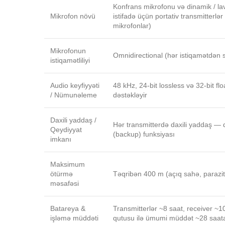
Konfrans mikrofonu və dinamik / lava
Mikrofon növü
istifadə üçün portativ transmitterlər 
mikrofonlar)
Mikrofonun
Omnidirectional (hər istiqamətdən s
istiqamətliliyi
Audio keyfiyyəti
48 kHz, 24-bit lossless və 32-bit floa
/ Nümunəleme
dəstəkləyir
Daxili yaddaş /
Hər transmitterdə daxili yaddaş — d
Qeydiyyat
(backup) funksiyası
imkanı
Maksimum
ötürmə
Təqribən 400 m (açıq sahə, parazit
məsafəsi
Batareya &
Transmitterlər ~8 saat, receiver ~10
işləmə müddəti
qutusu ilə ümumi müddət ~28 saat