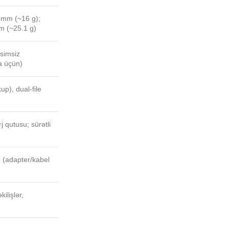
5 mm (~16 g);
m (~25.1 g)
simsiz
ya üçün)
up), dual-file
j qutusu; sürətli
 (adapter/kabel
ilişlər,