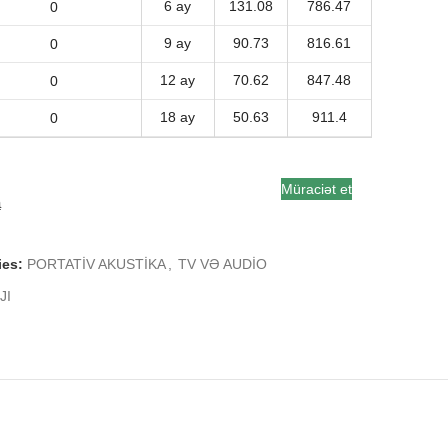
6 ay
131.08
786.47
9 ay
90.73
816.61
12 ay
70.62
847.48
18 ay
50.63
911.4
Müraciət et
a
ies:
PORTATİV AKUSTİKA
,
TV VƏ AUDİO
JI