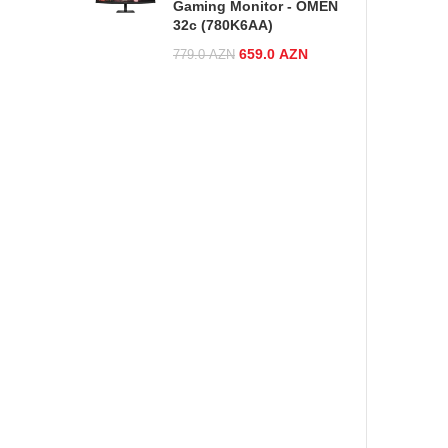
Gaming Monitor - OMEN
32c (780K6AA)
Original price was:
659.0
AZN
Current
779.0
AZN
779.0 AZN.
price is:
659.0 AZN.