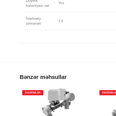
Düymə
Yox
batareyası var
İstehsalçı
1 il
zəmanəti
Bənzər məhsullar
ENDIRIMLƏR
ENDIRIML