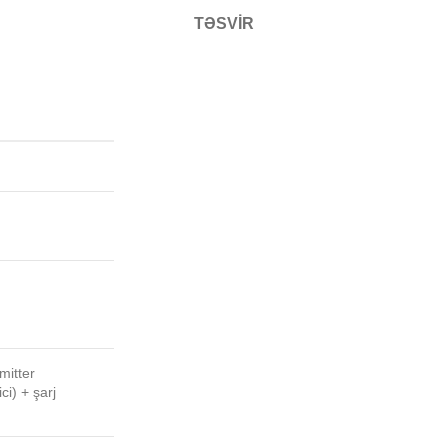
TƏSVIR
mitter
ci) + şarj