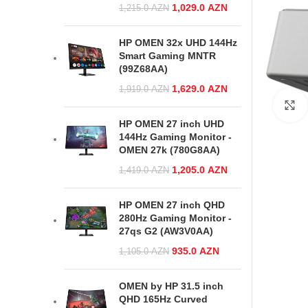
Original price
1,029.0
AZN
Current price
1,215.0
AZN
was:
is:
1,215.0 AZN.
1,029.0 AZN.
HP OMEN 32x UHD 144Hz
Smart Gaming MNTR
(99Z68AA)
Original price
1,629.0
AZN
Current price
1,919.0
AZN
was:
is:
1,919.0 AZN.
1,629.0 AZN.
HP OMEN 27 inch UHD
144Hz Gaming Monitor -
OMEN 27k (780G8AA)
Original price
1,205.0
AZN
Current price
1,419.0
AZN
was:
is:
1,419.0 AZN.
1,205.0 AZN.
HP OMEN 27 inch QHD
280Hz Gaming Monitor -
27qs G2 (AW3V0AA)
Original price
935.0
AZN
Current
1,105.0
AZN
was:
price is:
1,105.0 AZN.
935.0 AZN.
OMEN by HP 31.5 inch
QHD 165Hz Curved