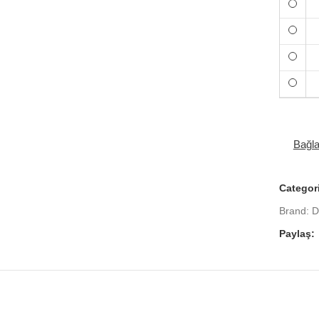
Bağl
Categor
Brand:
D
Paylaş: