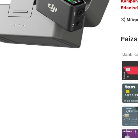
Kampaniy
ödənişdə
Müqa
Faizs
Click to enlarge
Bank Ka