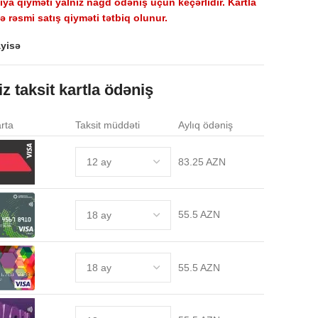
a qiyməti yalnız nağd ödəniş üçün keçərlidir. Kartla
 rəsmi satış qiyməti tətbiq olunur.
yisə
iz taksit kartla ödəniş
rta
Taksit müddəti
Aylıq ödəniş
83.25 AZN
55.5 AZN
55.5 AZN