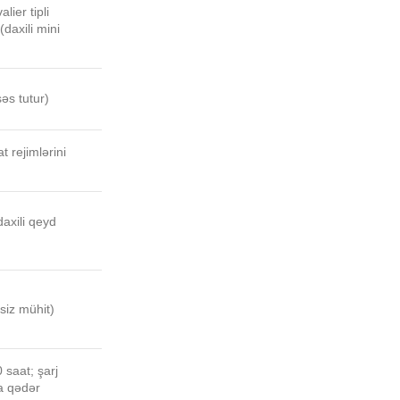
lier tipli
(daxili mini
əs tutur)
t rejimlərini
axili qeyd
siz mühit)
 saat; şarj
a qədər