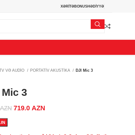
XƏRİTƏ
BONUS
HƏDİYYƏ
TV VƏ AUDİO
PORTATİV AKUSTİKA
DJI Mic 3
 Mic 3
Original price was: 999.0 AZN.
719.0
AZN
Current price is:
AZN
719.0 AZN.
LIN