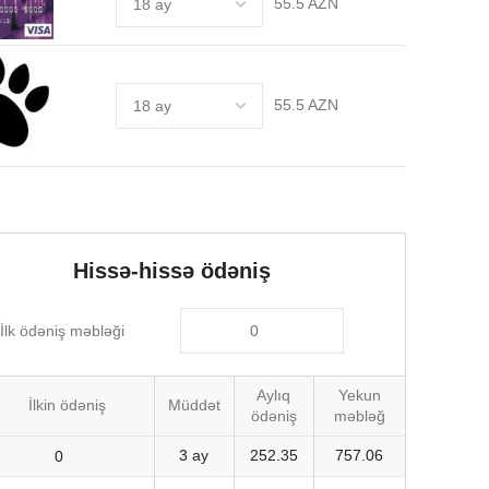
55.5 AZN
55.5 AZN
Hissə-hissə ödəniş
İlk ödəniş məbləği
Aylıq
Yekun
İlkin ödəniş
Müddət
ödəniş
məbləğ
3 ay
252.35
757.06