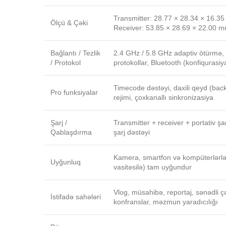
Transmitter: 28.77 × 28.34 × 16.3
Ölçü & Çəki
Receiver: 53.85 × 28.69 × 22.00 m
Bağlantı / Tezlik
2.4 GHz / 5.8 GHz adaptiv ötürmə, 
/ Protokol
protokollar, Bluetooth (konfiqurasi
Timecode dəstəyi, daxili qeyd (back
Pro funksiyalar
rejimi, çoxkanallı sinkronizasiya
Şarj /
Transmitter + receiver + portativ şar
Qablaşdırma
şarj dəstəyi
Kamera, smartfon və kompüterlərlə
Uyğunluq
vasitəsilə) tam uyğundur
Vlog, müsahibə, reportaj, sənədli çək
İstifadə sahələri
konfranslar, məzmun yaradıcılığı