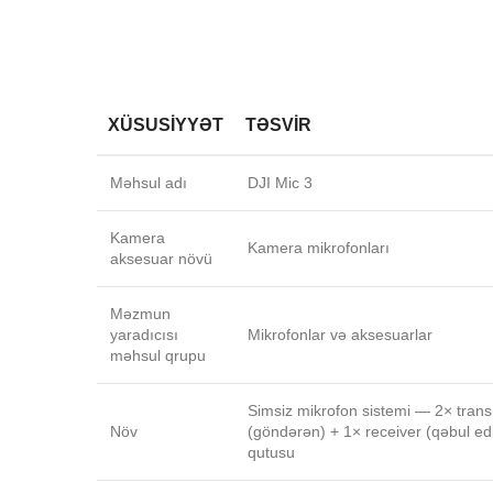
XÜSUSIYYƏT
TƏSVIR
Məhsul adı
DJI Mic 3
Kamera
Kamera mikrofonları
aksesuar növü
Məzmun
yaradıcısı
Mikrofonlar və aksesuarlar
məhsul qrupu
Simsiz mikrofon sistemi — 2× trans
Növ
(göndərən) + 1× receiver (qəbul edi
qutusu