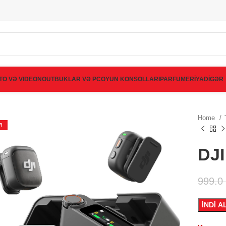
TO VƏ VIDEO
NOUTBUKLAR VƏ PC
OYUN KONSOLLARI
PARFUMERİYA
DİGƏR
Home
R
DJI
999.0
İNDİ A