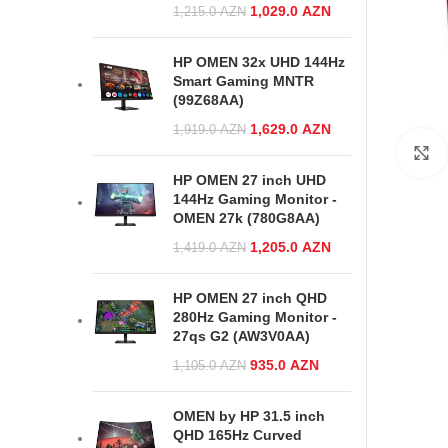
Original price
1,029.0
AZN
Current price
1,215.0
AZN
was:
is:
1,215.0 AZN.
1,029.0 AZN.
HP OMEN 32x UHD 144Hz
Smart Gaming MNTR
(99Z68AA)
Original price
1,629.0
AZN
Current price
1,919.0
AZN
was:
is:
1,919.0 AZN.
1,629.0 AZN.
HP OMEN 27 inch UHD
144Hz Gaming Monitor -
OMEN 27k (780G8AA)
Original price
1,205.0
AZN
Current price
1,419.0
AZN
was:
is:
1,419.0 AZN.
1,205.0 AZN.
HP OMEN 27 inch QHD
280Hz Gaming Monitor -
27qs G2 (AW3V0AA)
Original price
935.0
AZN
Current
1,105.0
AZN
was:
price is:
1,105.0 AZN.
935.0 AZN.
OMEN by HP 31.5 inch
QHD 165Hz Curved