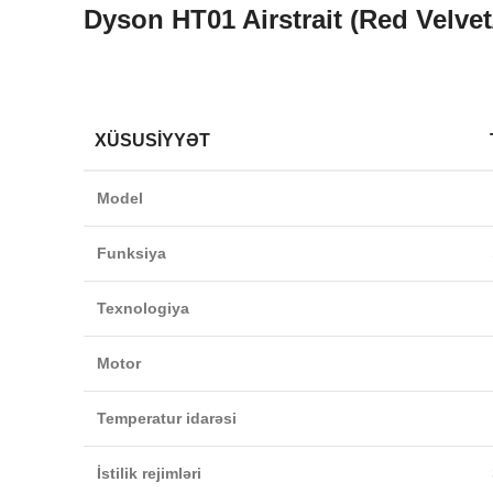
Dyson HT01 Airstrait (Red Velve
XÜSUSIYYƏT
Model
Funksiya
Texnologiya
Motor
Temperatur idarəsi
İstilik rejimləri