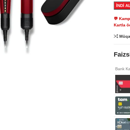
İNDİ A
💬 Kampa
Kartla ö
Müqa
Click to enlarge
Faizs
Bank Ka