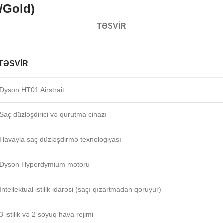
t/Gold)
TƏSVIR
TƏSVIR
Dyson HT01 Airstrait
Saç düzləşdirici və qurutma cihazı
Havayla saç düzləşdirmə texnologiyası
Dyson Hyperdymium motoru
İntellektual istilik idarəsi (saçı qızartmadan qoruyur)
3 istilik və 2 soyuq hava rejimi