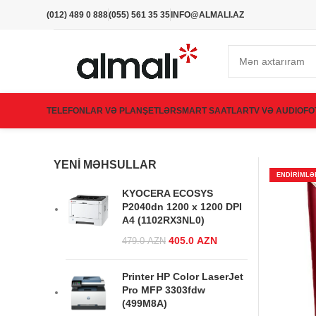
(012) 489 0 888
(055) 561 35 35
INFO@ALMALI.AZ
TELEFONLAR VƏ PLANŞETLƏR
SMART SAATLAR
TV VƏ AUDIO
FO
YENI MƏHSULLAR
ENDIRIMLƏ
KYOCERA ECOSYS
P2040dn 1200 x 1200 DPI
A4 (1102RX3NL0)
Original price was:
405.0
AZN
Current
479.0
AZN
479.0 AZN.
price is:
405.0 AZN.
Printer HP Color LaserJet
Pro MFP 3303fdw
(499M8A)