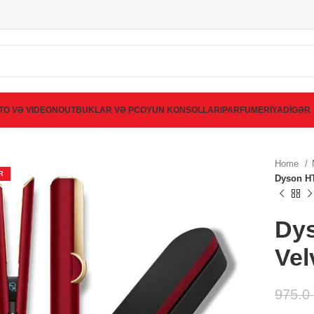
TO VƏ VIDEO
NOUTBUKLAR VƏ PC
OYUN KONSOLLARI
PARFUMERİYA
DİGƏR
Home
R
Dyson HT
Dys
Vel
975.0