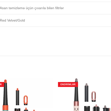
Asan təmizləmə üçün çıxarıla bilən filtrlər
Red Velvet/Gold
ƏR
ENDIRIMLƏR