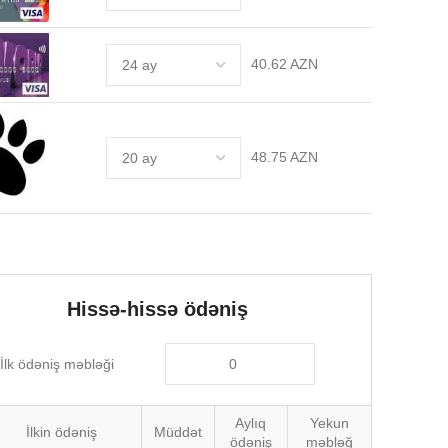
40.62 AZN
48.75 AZN
Hissə-hissə ödəniş
İlk ödəniş məbləği
Aylıq
Yekun
İlkin ödəniş
Müddət
ödəniş
məbləğ