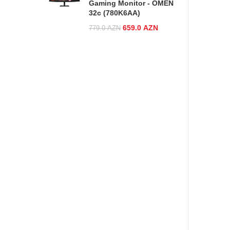
Gaming Monitor - OMEN
32c (780K6AA)
Original price was:
659.0
AZN
Current
779.0
AZN
779.0 AZN.
price is:
659.0 AZN.