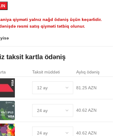
LIN
niya qiyməti yalnız nağd ödəniş üçün keçərlidir.
dənişdə rəsmi satış qiyməti tətbiq olunur.
yisə
iz taksit kartla ödəniş
rta
Taksit müddəti
Aylıq ödəniş
81.25 AZN
40.62 AZN
40.62 AZN