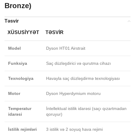
Bronze)
Təsvir
XÜSUSIYYƏT
TƏSVIR
Model
Dyson HT01 Airstrait
Funksiya
Saç düzləşdirici və qurutma cihazı
Texnologiya
Havayla saç düzləşdirmə texnologiyası
Motor
Dyson Hyperdymium motoru
Temperatur
İntellektual istilik idarəsi (saçı qızartmadan
idarəsi
qoruyur)
İstilik rejimləri
3 istilik və 2 soyuq hava rejimi