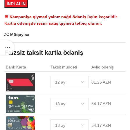
İNDİ ALIN
💬 Kampaniya qiyməti yalnız nağd ödəniş üçün keçərlidir.
Kartla ödənişdə rəsmi satış qiyməti tətbiq olunur.
Müqayisə
Faizsiz taksit kartla ödəniş
Bank Karta
Taksit müddəti
Aylıq ödəniş
81.25 AZN
54.17 AZN
54.17 AZN