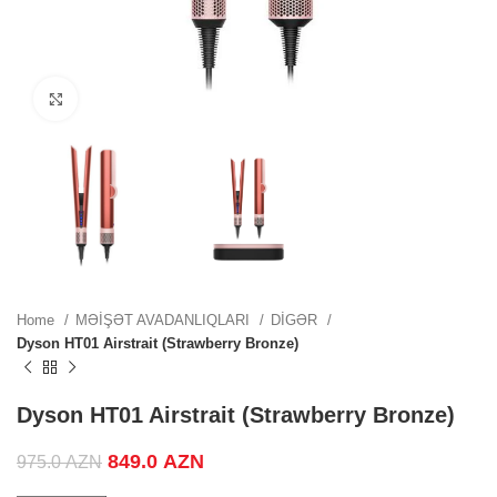
ZN.
Click to enlarge
ZN.
.
Home
MƏİŞƏT AVADANLIQLARI
DİGƏR
Dyson HT01 Airstrait (Strawberry Bronze)
.
Dyson HT01 Airstrait (Strawberry Bronze)
Original price was: 975.0 AZN.
849.0
AZN
Current price is: 849.0 AZN.
975.0
AZN
.