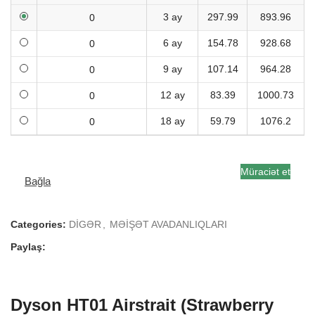
3 ay
297.99
893.96
6 ay
154.78
928.68
9 ay
107.14
964.28
12 ay
83.39
1000.73
18 ay
59.79
1076.2
Müraciət et
Bağla
Categories:
DİGƏR
,
MƏİŞƏT AVADANLIQLARI
Paylaş:
Dyson HT01 Airstrait (Strawberry