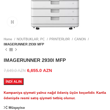
ZN.
Click to enlarge
ZN.
Home
NOUTBUKLAR, PC
PRINTERLƏR
CANON
IMAGERUNNER 2930I MFP
.
IMAGERUNNER 2930I MFP
Original price was: 7,649.0 AZN.
6,655.0
AZN
Current price is:
7,649.0
AZN
6,655.0 AZN.
İNDİ ALIN
.
Kampaniya qiyməti yalnız nağd ödəniş üçün keçərlidir. Kartla
ödənişdə rəsmi satış qiyməti tətbiq olunur.
Müqayisə
.