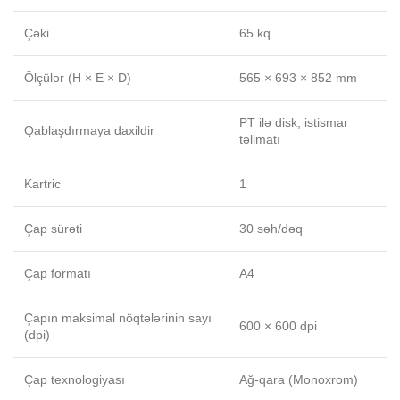
Çəki
65 kq
Ölçülər (H × E × D)
565 × 693 × 852 mm
PT ilə disk, istismar
Qablaşdırmaya daxildir
təlimatı
Kartric
1
Çap sürəti
30 səh/dəq
Çap formatı
A4
Çapın maksimal nöqtələrinin sayı
600 × 600 dpi
(dpi)
Çap texnologiyası
Ağ-qara (Monoxrom)