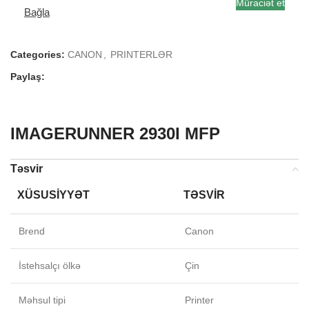
Müraciət et
Bağla
Categories:
CANON
,
PRINTERLƏR
Paylaş:
IMAGERUNNER 2930I MFP
Təsvir
XÜSUSIYYƏT
TƏSVIR
Brend
Canon
İstehsalçı ölkə
Çin
Məhsul tipi
Printer