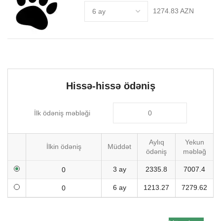
1274.83 AZN
Hissə-hissə ödəniş
İlk ödəniş məbləği
Aylıq
Yekun
İlkin ödəniş
Müddət
ödəniş
məbləğ
3 ay
2335.8
7007.4
6 ay
1213.27
7279.62