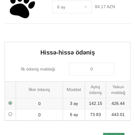
84.17 AZN
Hissə-hissə ödəniş
İlk ödəniş məbləği
Aylıq
Yekun
İlkin ödəniş
Müddət
ödəniş
məbləğ
3 ay
142.15
426.44
6 ay
73.83
443.01