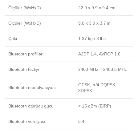
Ölçülər (WxHxD)
22.9 x 9.9 x 9.4 cm
Ölçülər (WxHxD)
9.0 x 3.9 x 3.7 in
Çəki
1.37 kg / 3 lbs
Bluetooth profilləri
A2DP 1.4, AVRCP 1.6
Bluetooth tezliyi
2400 MHz – 2483.5 MHz
GFSK, π/4 DQPSK,
Bluetooth modulyasiyası
8DPSK
Bluetooth ötürücü gücü
< 15 dBm (EIRP)
Bluetooth versiyası
5.4