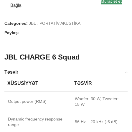
Müraciət et
Bağla
Categories:
JBL
,
PORTATİV AKUSTİKA
Paylaş:
JBL CHARGE 6 Squad
Təsvir
XÜSUSIYYƏT
TƏSVIR
Woofer: 30 W, Tweeter:
Output power (RMS)
15 W
Dynamic frequency response
56 Hz – 20 kHz (-6 dB)
range