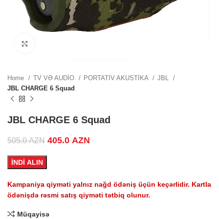
.
Click to enlarge
.
Home
TV VƏ AUDİO
PORTATİV AKUSTİKA
JBL
JBL CHARGE 6 Squad
.
JBL CHARGE 6 Squad
Original price was: 505.0 AZN.
405.0
AZN
Current price is: 405.0 AZN.
505.0
AZN
ZN.
İNDİ ALIN
Kampaniya qiyməti yalnız nağd ödəniş üçün keçərlidir. Kartla
ödənişdə rəsmi satış qiyməti tətbiq olunur.
.
Müqayisə