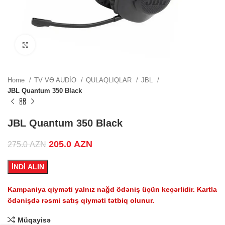
ZN.
Click to enlarge
ZN.
Home
TV VƏ AUDİO
QULAQLIQLAR
JBL
JBL Quantum 350 Black
.
JBL Quantum 350 Black
Original price was: 275.0 AZN.
205.0
AZN
Current price is: 205.0 AZN.
275.0
AZN
İNDİ ALIN
.
Kampaniya qiyməti yalnız nağd ödəniş üçün keçərlidir. Kartla
ödənişdə rəsmi satış qiyməti tətbiq olunur.
Müqayisə
.