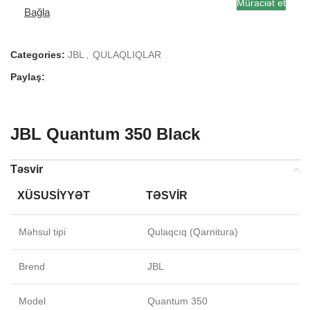
Müraciət et
Bağla
Categories:
JBL
,
QULAQLIQLAR
Paylaş:
JBL Quantum 350 Black
Təsvir
XÜSUSIYYƏT
TƏSVIR
Məhsul tipi
Qulaqcıq (Qarnitura)
Brend
JBL
Model
Quantum 350