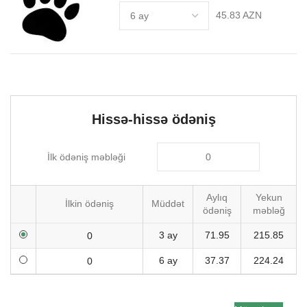
45.83 AZN
Hissə-hissə ödəniş
İlk ödəniş məbləği
Aylıq
Yekun
İlkin ödəniş
Müddət
ödəniş
məbləğ
3 ay
71.95
215.85
6 ay
37.37
224.24