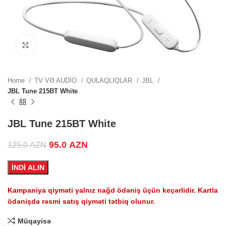
ZN.
Click to enlarge
ZN.
Home
TV VƏ AUDİO
QULAQLIQLAR
JBL
JBL Tune 215BT White
.
JBL Tune 215BT White
Original price was: 125.0 AZN.
95.0
AZN
Current price is: 95.0 AZN.
125.0
AZN
İNDİ ALIN
.
Kampaniya qiyməti yalnız nağd ödəniş üçün keçərlidir. Kartla
ödənişdə rəsmi satış qiyməti tətbiq olunur.
Müqayisə
.