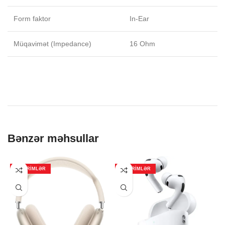
Form faktor
In-Ear
Müqavimət (Impedance)
16 Ohm
Bənzər məhsullar
ENDIRIMLƏR
ENDIRIMLƏR