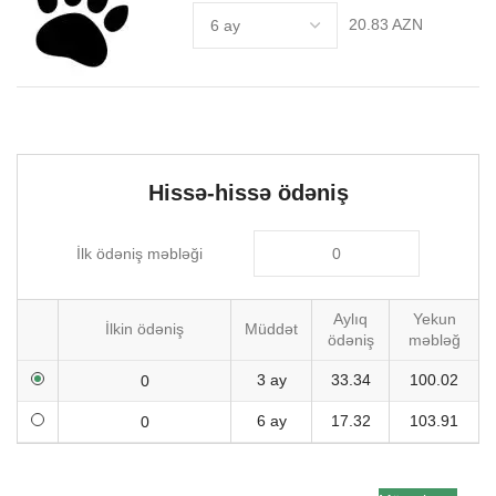
20.83 AZN
Hissə-hissə ödəniş
İlk ödəniş məbləği
Aylıq
Yekun
İlkin ödəniş
Müddət
ödəniş
məbləğ
3 ay
33.34
100.02
6 ay
17.32
103.91