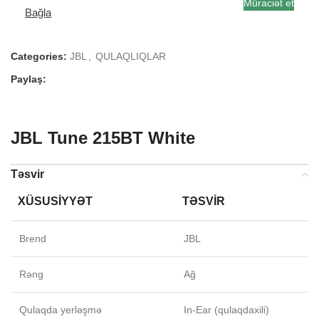
Müraciət et
Bağla
Categories:
JBL
,
QULAQLIQLAR
Paylaş:
JBL Tune 215BT White
Təsvir
XÜSUSIYYƏT
TƏSVIR
Brend
JBL
Rəng
Ağ
Qulaqda yerləşmə
In-Ear (qulaqdaxili)