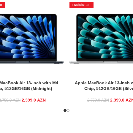
ƏR
ENDIRIMLƏR
MacBook Air 13-inch with M4
Apple MacBook Air 13-inch 
p, 512GB/16GB (Midnight)
Chip, 512GB/16GB (Silve
2,399.0
Original price was:
AZN
Current price
2,399.0
Original p
AZ
2,759.0
AZN
2,759.0
AZN
2,759.0 AZN.
is:
2,759.
2,399.0 AZN.