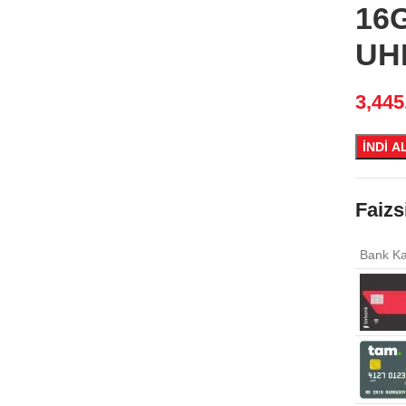
16G
UH
3,445
İNDİ A
Faizs
Bank Ka