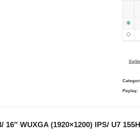
Bağl
Categor
Paylaş:
/ 16″ WUXGA (1920×1200) IPS/ U7 155H