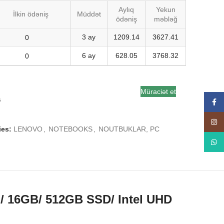
Aylıq
Yekun
İlkin ödəniş
Müddət
ödəniş
məbləğ
3 ay
1209.14
3627.41
6 ay
628.05
3768.32
Müraciət et
a
Face
Insta
ies:
LENOVO
,
NOTEBOOKS
,
NOUTBUKLAR, PC
What
/ 16GB/ 512GB SSD/ Intel UHD