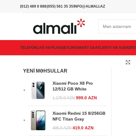
(012) 489 0 888
(055) 561 35 35
INFO@ALMALI.AZ
TELEFONLAR VƏ PLANŞETLƏR
SMART SAATLAR
TV VƏ AUDIO
FO
YENI MƏHSULLAR
Xiaomi Poco X8 Pro
12/512 GB White
Original price
999.0
AZN
Current
1,175.0
AZN
was:
price is:
1,175.0 AZN.
999.0 AZN.
Xiaomi Redmi 15 8/256GB
NFC Titan Gray
Original price was:
419.0
AZN
Current
495.0
AZN
495.0 AZN.
price is: