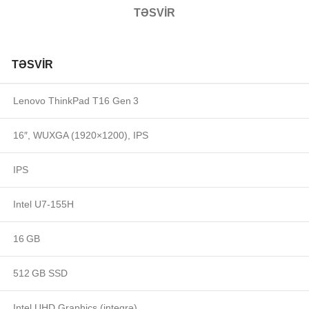
TƏSVIR
TƏSVIR
Lenovo ThinkPad T16 Gen 3
16″, WUXGA (1920×1200), IPS
IPS
Intel U7‑155H
16 GB
512 GB SSD
Intel UHD Graphics (inteqrə)