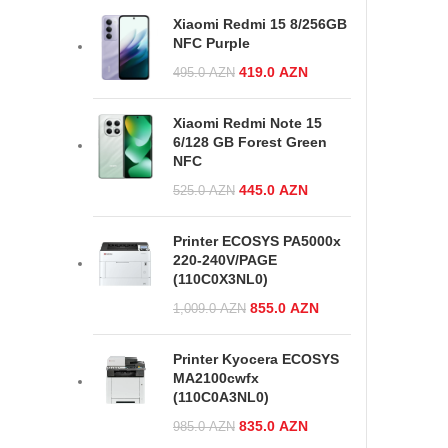
419.0 AZN.
Xiaomi Redmi 15 8/256GB
NFC Purple
Original price was:
419.0
AZN
Current
495.0
AZN
495.0 AZN.
price is:
419.0 AZN.
Xiaomi Redmi Note 15
6/128 GB Forest Green
NFC
Original price was:
445.0
AZN
Current
525.0
AZN
525.0 AZN.
price is:
445.0 AZN.
Printer ECOSYS PA5000x
220-240V/PAGE
(110C0X3NL0)
Original price
855.0
AZN
Current
1,009.0
AZN
was:
price is:
1,009.0 AZN.
855.0 AZN.
Printer Kyocera ECOSYS
MA2100cwfx
(110C0A3NL0)
Original price was:
835.0
AZN
Current
985.0
AZN