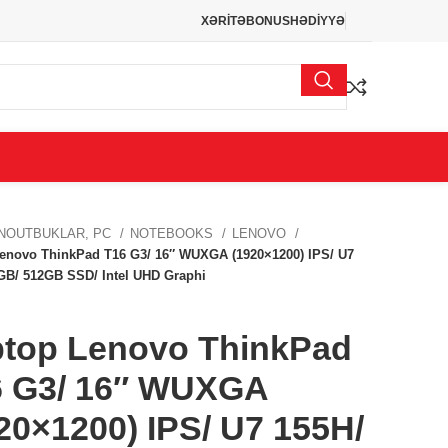
XƏRİTƏ
BONUS
HƏDİYYƏ
NOUTBUKLAR, PC
NOTEBOOKS
LENOVO
enovo ThinkPad T16 G3/ 16″ WUXGA (1920×1200) IPS/ U7
GB/ 512GB SSD/ Intel UHD Graphi
top Lenovo ThinkPad
6 G3/ 16″ WUXGA
20×1200) IPS/ U7 155H/