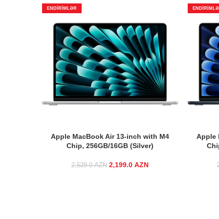
ENDIRIMLƏR
ENDIRIML
Apple MacBook Air 13-inch with M4
Apple 
Chip, 256GB/16GB (Silver)
Chi
2,199.0
Original price was:
AZN
Current price
2,529.0
AZN
2,529.0 AZN.
is:
2,199.0 AZN.