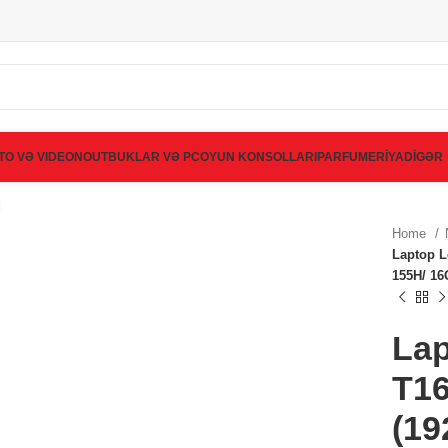
TO VƏ VIDEO
NOUTBUKLAR VƏ PC
OYUN KONSOLLARI
PARFUMERİYA
DİGƏR
Click to enlarge
Home
Laptop L
155H/ 16
Lap
T1
(19