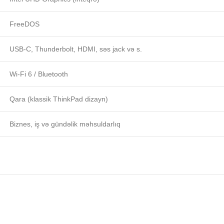
FreeDOS
USB‑C, Thunderbolt, HDMI, səs jack və s.
Wi‑Fi 6 / Bluetooth
Qara (klassik ThinkPad dizayn)
Biznes, iş və gündəlik məhsuldarlıq