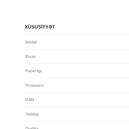
XÜSUSIYYƏT
Model
Ekran
Panel tipi
Prosessor
RAM
Yaddaş
Qrafika