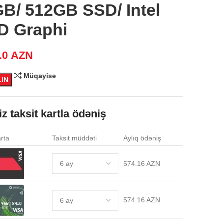
B/ 512GB SSD/ Intel
D Graphi
.0
AZN
Müqayisə
LIN
iz taksit kartla ödəniş
rta
Taksit müddəti
Aylıq ödəniş
574.16 AZN
574.16 AZN