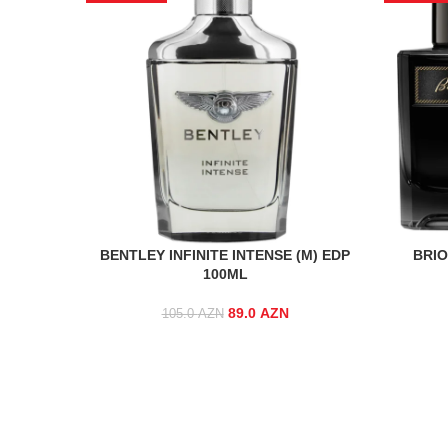
BENTLEY INFINITE INTENSE (M) EDP
BRIO
100ML
89.0
Original price was:
AZN
Current
105.0
AZN
105.0 AZN.
price is:
89.0 AZN.