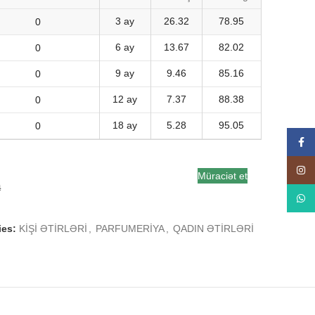
3 ay
26.32
78.95
6 ay
13.67
82.02
9 ay
9.46
85.16
12 ay
7.37
88.38
18 ay
5.28
95.05
Face
Insta
Müraciət et
a
What
ies:
KİŞİ ƏTİRLƏRİ
,
PARFUMERİYA
,
QADIN ƏTİRLƏRİ