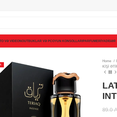
TO VƏ VIDEO
NOUTBUKLAR VƏ PC
OYUN KONSOLLARI
PARFUMERİYA
DİGƏR
Home
R
KİŞİ ƏT
LA
IN
89.0