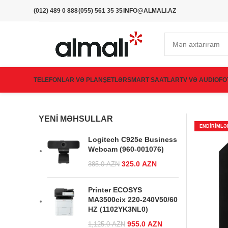
(012) 489 0 888
(055) 561 35 35
INFO@ALMALI.AZ
TELEFONLAR VƏ PLANŞETLƏR
SMART SAATLAR
TV VƏ AUDIO
FO
YENI MƏHSULLAR
ENDIRIMLƏ
Logitech C925e Business
Webcam (960-001076)
Original price was:
325.0
AZN
Current
385.0
AZN
385.0 AZN.
price is:
325.0 AZN.
Printer ECOSYS
MA3500cix 220-240V50/60
HZ (1102YK3NL0)
Original price
955.0
AZN
Current
1,125.0
AZN