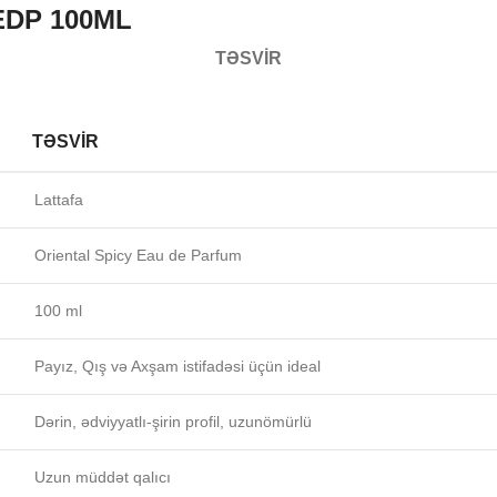
EDP 100ML
TƏSVIR
TƏSVIR
Lattafa
Oriental Spicy Eau de Parfum
100 ml
Payız, Qış və Axşam istifadəsi üçün ideal
Dərin, ədviyyatlı-şirin profil, uzunömürlü
Uzun müddət qalıcı