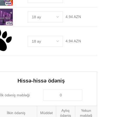
4.94 AZN
4.94 AZN
Hissə-hissə ödəniş
İlk ödəniş məbləği
Aylıq
Yekun
İlkin ödəniş
Müddət
ödəniş
məbləğ