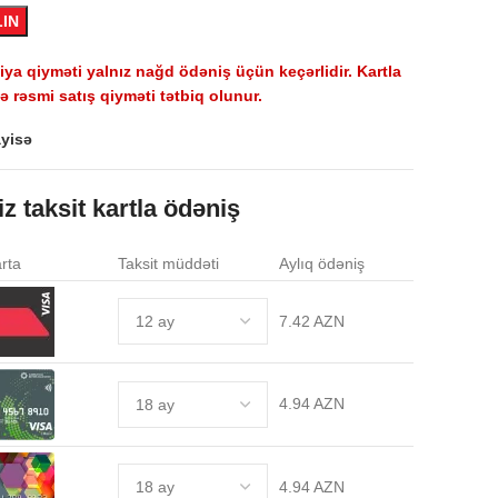
LIN
a qiyməti yalnız nağd ödəniş üçün keçərlidir. Kartla
 rəsmi satış qiyməti tətbiq olunur.
yisə
iz taksit kartla ödəniş
rta
Taksit müddəti
Aylıq ödəniş
7.42 AZN
4.94 AZN
4.94 AZN