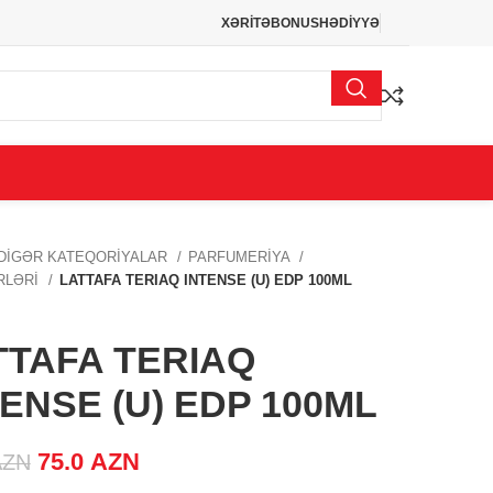
XƏRİTƏ
BONUS
HƏDİYYƏ
DİGƏR KATEQORİYALAR
PARFUMERİYA
İRLƏRİ
LATTAFA TERIAQ INTENSE (U) EDP 100ML
TTAFA TERIAQ
TENSE (U) EDP 100ML
Original price was: 89.0 AZN.
75.0
AZN
Current price is: 75.0 AZN.
AZN