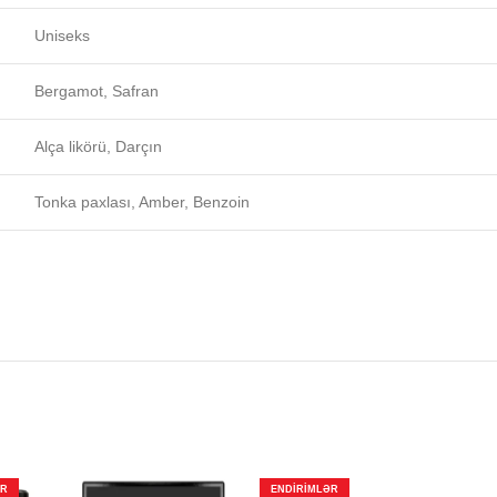
Uniseks
Bergamot, Safran
Alça likörü, Darçın
Tonka paxlası, Amber, Benzoin
ƏR
ENDIRIMLƏR