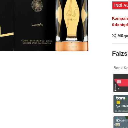
İNDİ A
Kampaniy
ödənişdə
Müqa
Click to enlarge
Faizs
Bank Ka