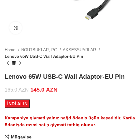
ZN.
Click to enlarge
ZN.
Home
NOUTBUKLAR, PC
AKSESSUARLAR
Lenovo 65W USB-C Wall Adaptor-EU Pin
.
Lenovo 65W USB-C Wall Adaptor-EU Pin
Original price was: 165.0 AZN.
145.0
AZN
Current price is: 145.0 AZN.
165.0
AZN
İNDİ ALIN
.
Kampaniya qiyməti yalnız nağd ödəniş üçün keçərlidir. Kartla
ödənişdə rəsmi satış qiyməti tətbiq olunur.
Müqayisə
.