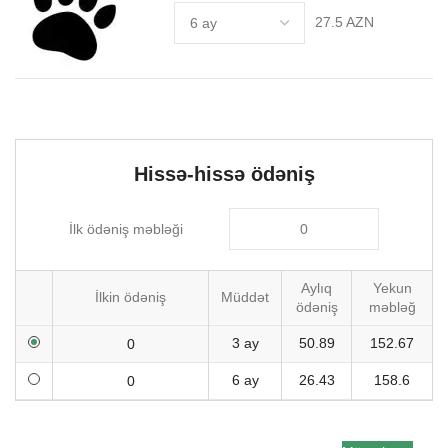
27.5 AZN
Hissə-hissə ödəniş
İlk ödəniş məbləği
Aylıq
Yekun
İlkin ödəniş
Müddət
ödəniş
məbləğ
3 ay
50.89
152.67
6 ay
26.43
158.6