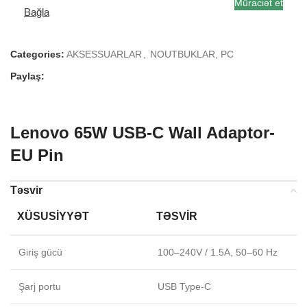
Müraciət et
Bağla
Categories:
AKSESSUARLAR
,
NOUTBUKLAR, PC
Paylaş:
Lenovo 65W USB-C Wall Adaptor-
EU Pin
Təsvir
XÜSUSIYYƏT
TƏSVIR
Giriş gücü
100–240V / 1.5A, 50–60 Hz
Şarj portu
USB Type-C