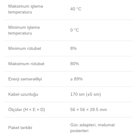
Maksimum işləmə
40 °C
temperaturu
Minimum işləmə
0 °C
temperaturu
Minimum rütubət
8%
Maksimum rütubət
80%
Enerji səmərəliliyi
≥ 89%
Kabel uzunluğu
170 sm (±5 sm)
Ölçülər (H × E × D)
56 × 56 × 28.5 mm
Güc adapteri, məlumat
Paket tərkibi
posterləri