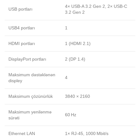
4× USB‑A 3.2 Gen 2, 2× USB‑C
USB portları
3.2 Gen 2
USB4 portları
1
HDMI portları
1 (HDMI 2.1)
DisplayPort portları
2 (DP 1.4)
Maksimum dəstəklənən
4
displey
Maksimum çözünürlük
3840 × 2160
Maksimum yenilənmə
60 Hz
sürəti
Ethernet LAN
1× RJ‑45, 1000 Mbit/s