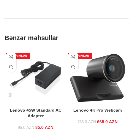
Bənzər məhsullar
ENDIRIMLƏR
ENDIRIMLƏR
Lenovo 45W Standard AC
Lenovo 4K Pro Webcam
Adapter
665.0
Original price
AZN
Curre
765.0
AZN
85.0
Original price
AZN
Current
was:
price i
95.0
AZN