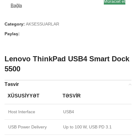
Müraciət et
Bağla
Category:
AKSESSUARLAR
Paylaş:
Lenovo ThinkPad USB4 Smart Dock
5500
Təsvir
XÜSUSIYYƏT
TƏSVIR
Host Interface
USB4
USB Power Delivery
Up to 100 W, USB PD 3.1