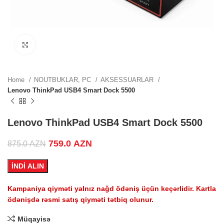
ZN.
Click to enlarge
ZN.
Home
NOUTBUKLAR, PC
AKSESSUARLAR
Lenovo ThinkPad USB4 Smart Dock 5500
.
Lenovo ThinkPad USB4 Smart Dock 5500
Original price was: 875.0 AZN.
759.0
AZN
Current price is: 759.0 AZN.
875.0
AZN
İNDİ ALIN
.
Kampaniya qiyməti yalnız nağd ödəniş üçün keçərlidir. Kartla
ödənişdə rəsmi satış qiyməti tətbiq olunur.
Müqayisə
.