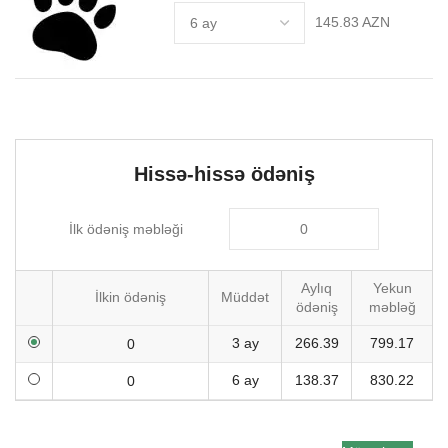
145.83 AZN
Hissə-hissə ödəniş
İlk ödəniş məbləği
Aylıq
Yekun
İlkin ödəniş
Müddət
ödəniş
məbləğ
3 ay
266.39
799.17
6 ay
138.37
830.22