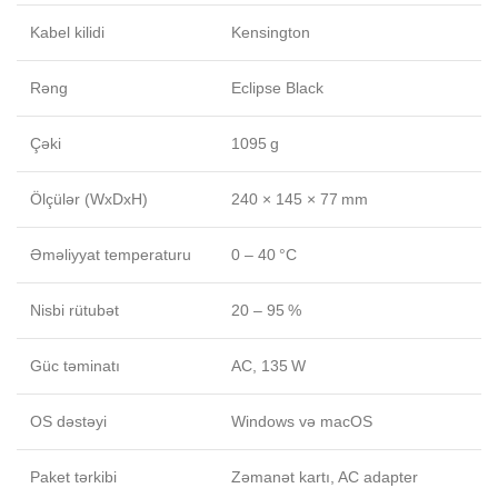
Kabel kilidi
Kensington
Rəng
Eclipse Black
Çəki
1095 g
Ölçülər (WxDxH)
240 × 145 × 77 mm
Əməliyyat temperaturu
0 – 40 °C
Nisbi rütubət
20 – 95 %
Güc təminatı
AC, 135 W
OS dəstəyi
Windows və macOS
Paket tərkibi
Zəmanət kartı, AC adapter