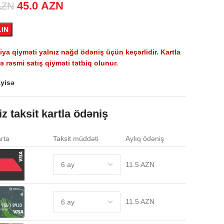
Original price was: 69.0 AZN.
45.0
AZN
Current price is: 45.0 AZN.
AZN
LIN
a qiyməti yalnız nağd ödəniş üçün keçərlidir. Kartla
 rəsmi satış qiyməti tətbiq olunur.
yisə
iz taksit kartla ödəniş
rta
Taksit müddəti
Aylıq ödəniş
11.5 AZN
11.5 AZN