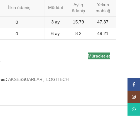
Aylıq
Yekun
İlkin ödəniş
Müddət
ödəniş
məbləğ
3 ay
15.79
47.37
6 ay
8.2
49.21
Müraciət et
a
ies:
AKSESSUARLAR
,
LOGITECH
Face
Insta
What