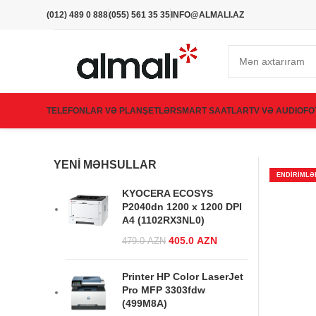
(012) 489 0 888
(055) 561 35 35
INFO@ALMALI.AZ
TELEFONLAR VƏ PLANŞETLƏR
SMART SAATLAR
TV VƏ AUDIO
FO
YENI MƏHSULLAR
ENDIRIMLƏ
KYOCERA ECOSYS
P2040dn 1200 x 1200 DPI
A4 (1102RX3NL0)
Original price was:
405.0
AZN
Current
479.0
AZN
479.0 AZN.
price is:
405.0 AZN.
Printer HP Color LaserJet
Pro MFP 3303fdw
(499M8A)