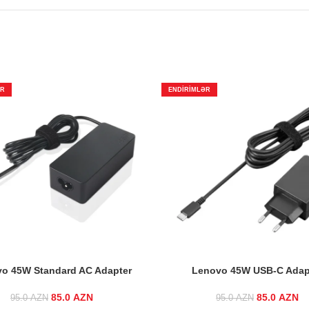
ƏR
ENDIRIMLƏR
o 45W Standard AC Adapter
Lenovo 45W USB-C Adap
85.0
Original price was:
AZN
Current
85.0
Original p
AZN
95.0
AZN
95.0
AZN