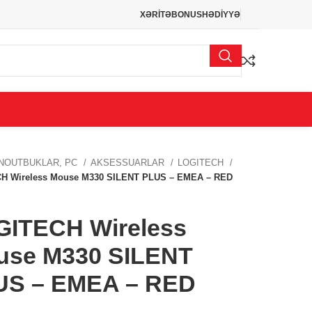
XƏRİTƏ
BONUS
HƏDİYYƏ
NOUTBUKLAR, PC
AKSESSUARLAR
LOGITECH
H Wireless Mouse M330 SILENT PLUS – EMEA – RED
GITECH Wireless
use M330 SILENT
US – EMEA – RED