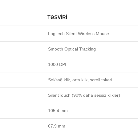
TƏSVIRI
Logitech Silent Wireless Mouse
Smooth Optical Tracking
1000 DPI
Sol/sağ klik, orta klik, scroll təkəri
SilentTouch (90% daha səssiz kliklər)
105.4 mm
67.9 mm