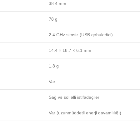
38.4 mm
78 g
2.4 GHz simsiz (USB qəbuledici)
14.4 × 18.7 × 6.1 mm
1.8 g
Var
Sağ və sol əlli istifadəçilər
Var (uzunmüddətli enerji davamlılığı)