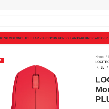
TO VƏ VIDEO
NOUTBUKLAR VƏ PC
OYUN KONSOLLARI
PARFUMERİYA
DİGƏR
Home
R
LOGITEC
LO
Mo
PL