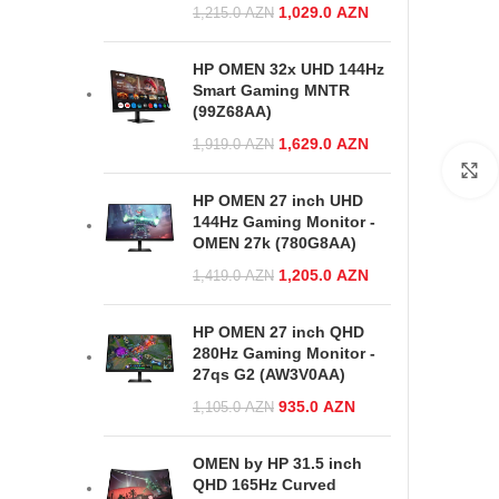
Original price
1,029.0
AZN
Current price
1,215.0
AZN
was:
is:
1,215.0 AZN.
1,029.0 AZN.
HP OMEN 32x UHD 144Hz
Smart Gaming MNTR
(99Z68AA)
Original price
1,629.0
AZN
Current price
1,919.0
AZN
was:
is:
1,919.0 AZN.
1,629.0 AZN.
HP OMEN 27 inch UHD
144Hz Gaming Monitor -
OMEN 27k (780G8AA)
Original price
1,205.0
AZN
Current price
1,419.0
AZN
was:
is:
1,419.0 AZN.
1,205.0 AZN.
HP OMEN 27 inch QHD
280Hz Gaming Monitor -
27qs G2 (AW3V0AA)
Original price
935.0
AZN
Current
1,105.0
AZN
was:
price is:
1,105.0 AZN.
935.0 AZN.
OMEN by HP 31.5 inch
QHD 165Hz Curved