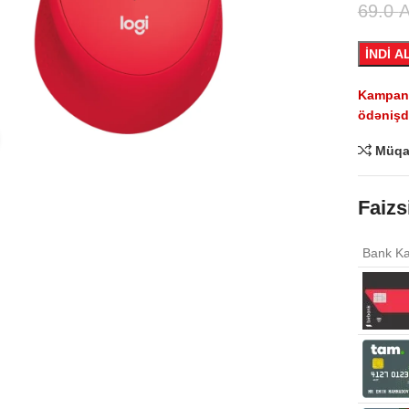
69.0
İNDİ A
Kampaniy
ödənişdə
Click to enlarge
Müqa
Faizs
Bank Ka