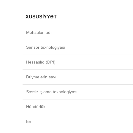
XÜSUSIYYƏT
Məhsulun adı
Sensor texnologiyası
Həssaslıq (DPI)
Düymələrin sayı
Səssiz işləmə texnologiyası
Hündürlük
En