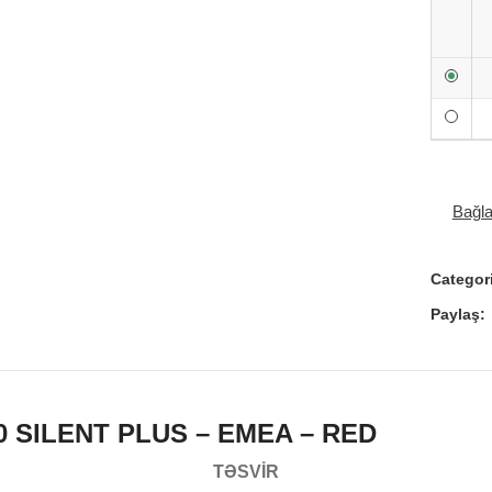
Bağl
Categor
Paylaş:
0 SILENT PLUS – EMEA – RED
TƏSVIR