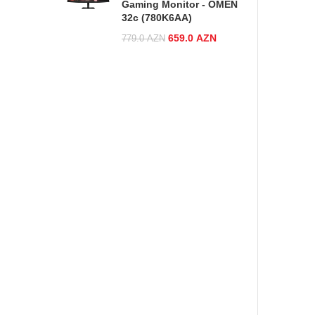
Gaming Monitor - OMEN
32c (780K6AA)
Original price was:
659.0
AZN
Current
779.0
AZN
779.0 AZN.
price is:
659.0 AZN.