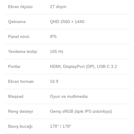
Ekran ölçüsü
27 düym
Qətnamə
QHD 2560 × 1440
Panel növü
IPS
Yeniləmə tezliyi
165 Hz
Portlar
HDMI, DisplayPort (DP), USB-C 3.2
Ekran formatı
16:9
Məqsəd
Oyun və multimedia
Rəng dəstəyi
Geniş sRGB (tipik IPS üstünlüyü)
Baxış bucağı
178° / 178°