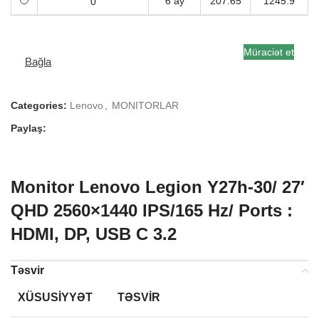
6 ay
207.65
1245.9
Müraciət et
Bağla
Categories:
Lenovo
,
MONITORLAR
Paylaş:
Monitor Lenovo Legion Y27h-30/ 27′
QHD 2560×1440 IPS/165 Hz/ Ports :
HDMI, DP, USB C 3.2
Təsvir
XÜSUSIYYƏT
TƏSVIR