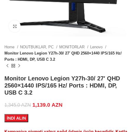
0 AZN.
Click to enlarge
 price
Home
NOUTBUKLAR, PC
MONITORLAR
Lenovo
0 AZN.
Monitor Lenovo Legion Y27h-30/ 27′ QHD 2560×1440 IPS/165 Hz/
Ports : HDMI, DP, USB C 3.2
 price
Monitor Lenovo Legion Y27h-30/ 27′ QHD
0 AZN.
2560×1440 IPS/165 Hz/ Ports : HDMI, DP,
USB C 3.2
Original price was: 1,345.0 AZN.
1,139.0
AZN
Current price is:
1,345.0
AZN
1,139.0 AZN.
ZN.
İNDİ ALIN
Kampaniya qiyməti yalnız nağd ödəniş üçün keçərlidir. Kartla