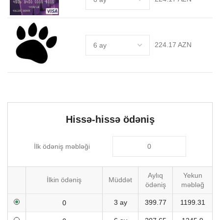
224.17 AZN
Hissə-hissə ödəniş
İlk ödəniş məbləği
Aylıq
Yekun
İlkin ödəniş
Müddət
ödəniş
məbləğ
3 ay
399.77
1199.31