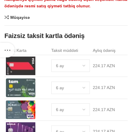
ödənişdə rəsmi satış qiyməti tətbiq olunur.
Müqayisə
.
Faizsiz taksit kartla ödəniş
Bank Karta
Taksit müddəti
Aylıq ödəniş
224.17 AZN
224.17 AZN
224.17 AZN
224.17 AZN