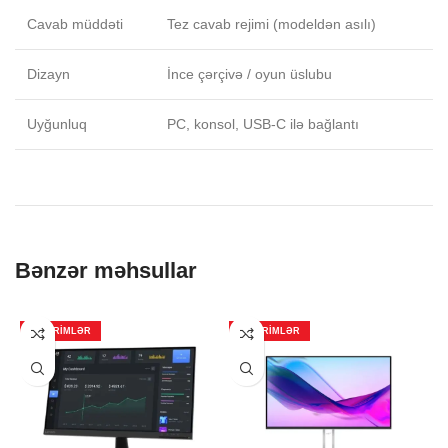
Cavab müddəti
Tez cavab rejimi (modeldən asılı)
Dizayn
İnce çərçivə / oyun üslubu
Uyğunluq
PC, konsol, USB-C ilə bağlantı
Bənzər məhsullar
ENDIRIMLƏR
ENDIRIMLƏR