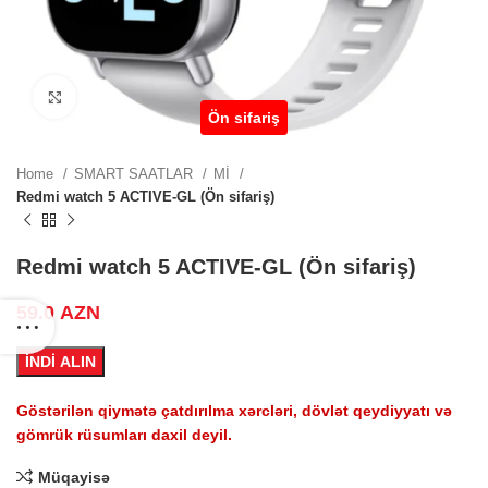
0 AZN.
 price
Click to enlarge
Ön sifariş
0 AZN.
Home
SMART SAATLAR
Mİ
Redmi watch 5 ACTIVE-GL (Ön sifariş)
.
Redmi watch 5 ACTIVE-GL (Ön sifariş)
59.0
AZN
 price
İNDİ ALIN
0 AZN.
Göstərilən qiymətə çatdırılma xərcləri, dövlət qeydiyyatı və
gömrük rüsumları daxil deyil.
Müqayisə