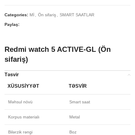
.
Categories:
Mİ
,
Ön sifariş
,
SMART SAATLAR
Paylaş:
Redmi watch 5 ACTIVE-GL (Ön
sifariş)
Təsvir
XÜSUSIYYƏT
TƏSVIR
Məhsul növü
Smart saat
Korpus materialı
Metal
Bilərzik rəngi
Boz