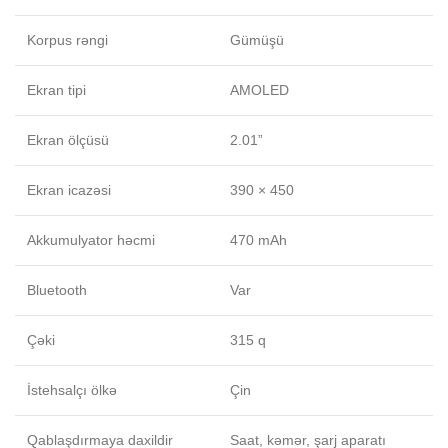
Korpus rəngi
Gümüşü
Ekran tipi
AMOLED
Ekran ölçüsü
2.01”
Ekran icazəsi
390 × 450
Akkumulyator həcmi
470 mAh
Bluetooth
Var
Çəki
315 q
İstehsalçı ölkə
Çin
Qablaşdırmaya daxildir
Saat, kəmər, şarj aparatı