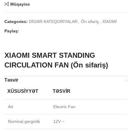
Müqayisə
Categories:
DİGƏR KATEQORİYALAR
,
Ön sifariş
,
XİAOMİ
Paylaş:
XIAOMI SMART STANDING
CIRCULATION FAN (Ön sifariş)
Təsvir
XÜSUSIYYƏT
TƏSVIR
Ad
Electric Fan
Nominal gərginlik
12V ⎓