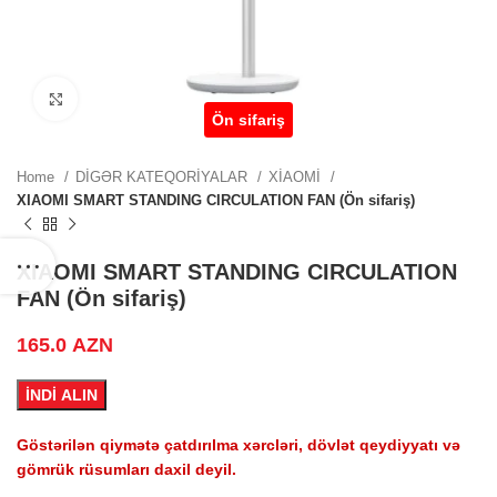
ZN.
Click to enlarge
Ön sifariş
ZN.
Home
DİGƏR KATEQORİYALAR
XİAOMİ
XIAOMI SMART STANDING CIRCULATION FAN (Ön sifariş)
.
XIAOMI SMART STANDING CIRCULATION
FAN (Ön sifariş)
165.0
AZN
.
İNDİ ALIN
Göstərilən qiymətə çatdırılma xərcləri, dövlət qeydiyyatı və
gömrük rüsumları daxil deyil.
.