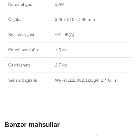
Nominal güc
18W
Ölçülər
326 × 310 × 886 mm
Səs səviyyəsi
≤61 dB(A)
Kabel uzunluğu
1.5 m
Çəkisi (net)
2.7 kg
Simsiz bağlantı
Wi-Fi IEEE 802.11b/g/n 2.4 GHz
Bənzər məhsullar