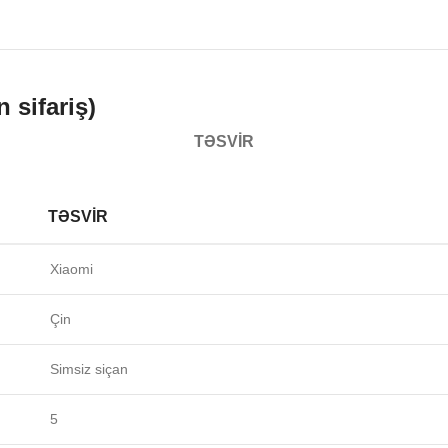
sifariş)
TƏSVIR
TƏSVIR
Xiaomi
Çin
Simsiz siçan
5