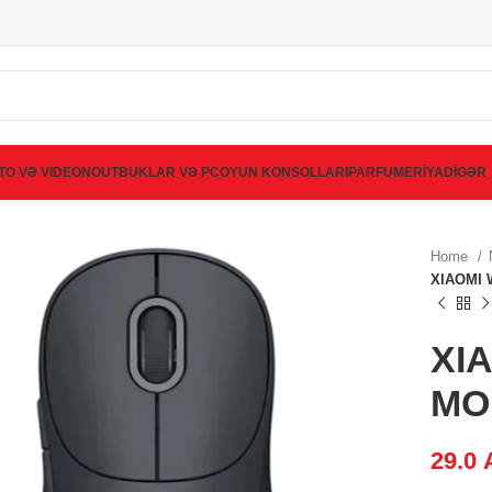
TO VƏ VIDEO
NOUTBUKLAR VƏ PC
OYUN KONSOLLARI
PARFUMERİYA
DİGƏR
Home
XIAOMI 
XI
MOU
29.0