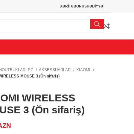
XƏRİTƏ
BONUS
HƏDİYYƏ
NOUTBUKLAR, PC
AKSESSUARLAR
XIAOMİ
WIRELESS MOUSE 3 (Ön sifariş)
AOMI WIRELESS
SE 3 (Ön sifariş)
AZN