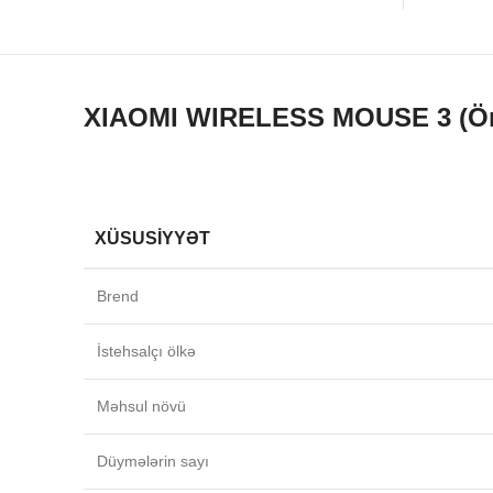
985.0 AZN.
price is:
835.0 AZN.
XIAOMI WIRELESS MOUSE 3 (Ön 
XÜSUSIYYƏT
Brend
İstehsalçı ölkə
Məhsul növü
Düymələrin sayı