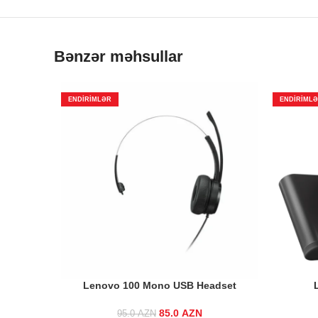
Bənzər məhsullar
ENDIRIMLƏR
ENDIRIML
Lenovo 100 Mono USB Headset
85.0
Original price was:
AZN
Current
95.0
AZN