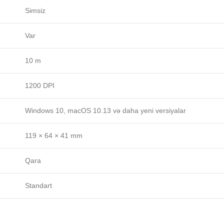
Simsiz
Var
10 m
1200 DPI
Windows 10, macOS 10.13 və daha yeni versiyalar
119 × 64 × 41 mm
Qara
Standart