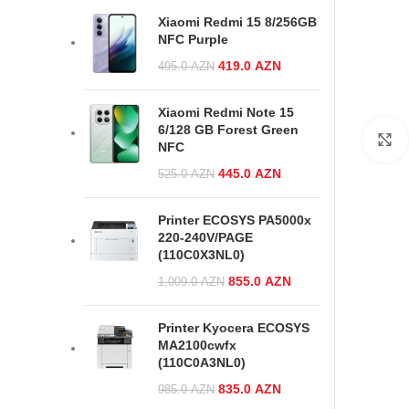
419.0 AZN.
Xiaomi Redmi 15 8/256GB
NFC Purple
Original price was:
419.0
AZN
Current
495.0
AZN
495.0 AZN.
price is:
419.0 AZN.
Xiaomi Redmi Note 15
6/128 GB Forest Green
NFC
Original price was:
445.0
AZN
Current
525.0
AZN
525.0 AZN.
price is:
445.0 AZN.
Printer ECOSYS PA5000x
220-240V/PAGE
(110C0X3NL0)
Original price
855.0
AZN
Current
1,009.0
AZN
was:
price is:
1,009.0 AZN.
855.0 AZN.
Printer Kyocera ECOSYS
MA2100cwfx
(110C0A3NL0)
Original price was:
835.0
AZN
Current
985.0
AZN