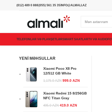
(012) 489 0 888
(055) 561 35 35
INFO@ALMALI.AZ
TELEFONLAR VƏ PLANŞETLƏR
SMART SAATLAR
TV VƏ AUDIO
FO
YENI MƏHSULLAR
Xiaomi Poco X8 Pro
12/512 GB White
Original price
999.0
AZN
Current
1,175.0
AZN
was:
price is:
1,175.0 AZN.
999.0 AZN.
Xiaomi Redmi 15 8/256GB
NFC Titan Gray
Original price was:
419.0
AZN
Current
495.0
AZN
495.0 AZN.
price is: