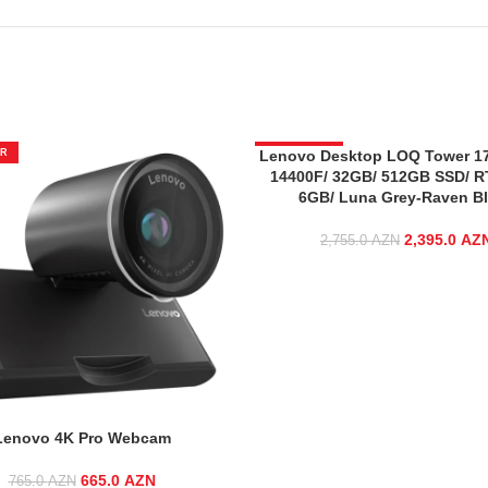
ƏR
Lenovo Desktop LOQ Tower 17I
ENDIRIMLƏR
14400F/ 32GB/ 512GB SSD/ R
6GB/ Luna Grey-Raven B
2,395.0
Original p
AZ
2,755.0
AZN
2,755.
Lenovo 4K Pro Webcam
665.0
Original price was:
AZN
Current
765.0
AZN