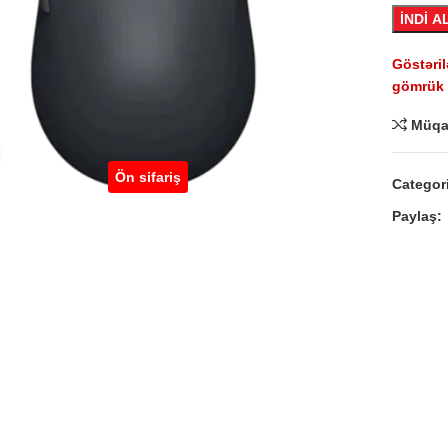
İNDİ A
Göstəril
gömrük r
Müqa
Click to enlarge
Ön sifariş
Categor
Paylaş: