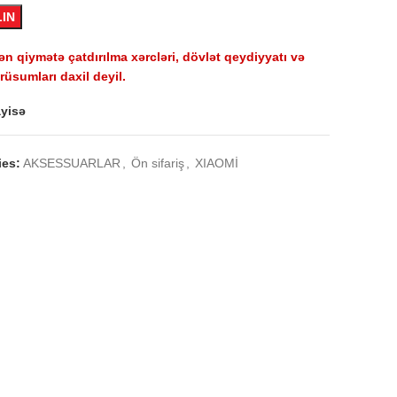
LIN
ən qiymətə çatdırılma xərcləri, dövlət qeydiyyatı və
üsumları daxil deyil.
yisə
ies:
AKSESSUARLAR
,
Ön sifariş
,
XIAOMİ