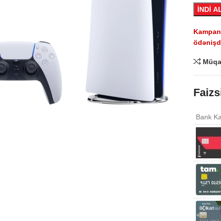
İNDİ A
Kampaniy
ödənişdə
Müqa
Click to enlarge
Faizs
Bank Ka