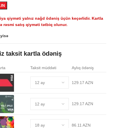
LIN
a qiyməti yalnız nağd ödəniş üçün keçərlidir. Kartla
 rəsmi satış qiyməti tətbiq olunur.
yisə
iz taksit kartla ödəniş
rta
Taksit müddəti
Aylıq ödəniş
129.17 AZN
129.17 AZN
86.11 AZN