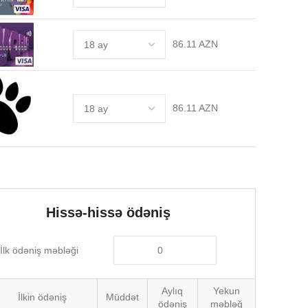
86.11 AZN
86.11 AZN
Hissə-hissə ödəniş
İlk ödəniş məbləği
Aylıq
Yekun
İlkin ödəniş
Müddət
ödəniş
məbləğ