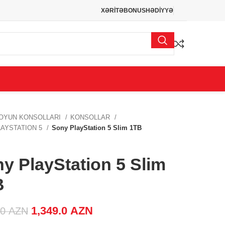
XƏRİTƏ
BONUS
HƏDİYYƏ
OYUN KONSOLLARI
KONSOLLAR
AYSTATION 5
Sony PlayStation 5 Slim 1TB
y PlayStation 5 Slim
B
Original price was: 1,550.0 AZN.
1,349.0
AZN
Current price is:
.0
AZN
1,349.0 AZN.