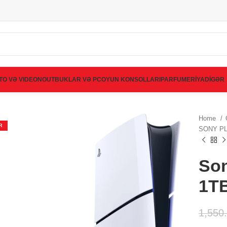
TO VƏ VIDEO
NOUTBUKLAR VƏ PC
OYUN KONSOLLARI
PARFUMERİYA
DİGƏR
Home
R
SONY PL
Son
1T
1,550