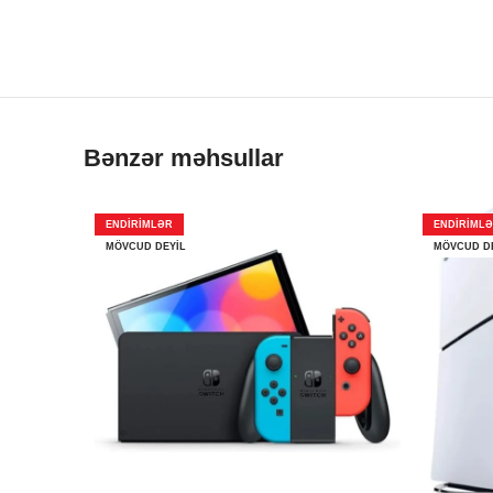
Bənzər məhsullar
ENDIRIMLƏR
ENDIRIML
MÖVCUD DEYIL
MÖVCUD D