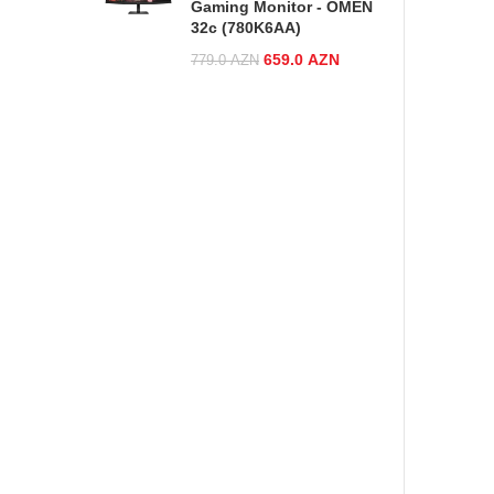
Gaming Monitor - OMEN
32c (780K6AA)
Original price was:
659.0
AZN
Current
779.0
AZN
779.0 AZN.
price is:
659.0 AZN.