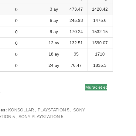
3 ay
473.47
1420.42
6 ay
245.93
1475.6
9 ay
170.24
1532.15
12 ay
132.51
1590.07
18 ay
95
1710
24 ay
76.47
1835.3
Müraciət et
a
ies:
KONSOLLAR
,
PLAYSTATION 5
,
SONY
ATION 5
,
SONY PLAYSTATION 5