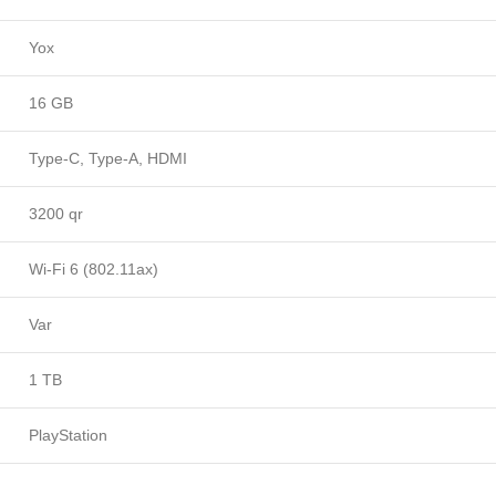
Yox
16 GB
Type-C, Type-A, HDMI
3200 qr
Wi-Fi 6 (802.11ax)
Var
1 TB
PlayStation