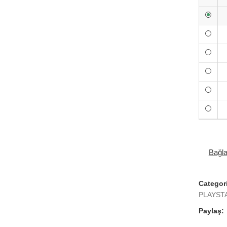
Bağl
Categor
PLAYST
Paylaş: