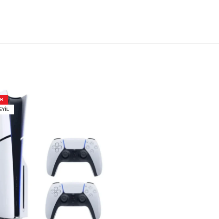
ƏR
EYIL