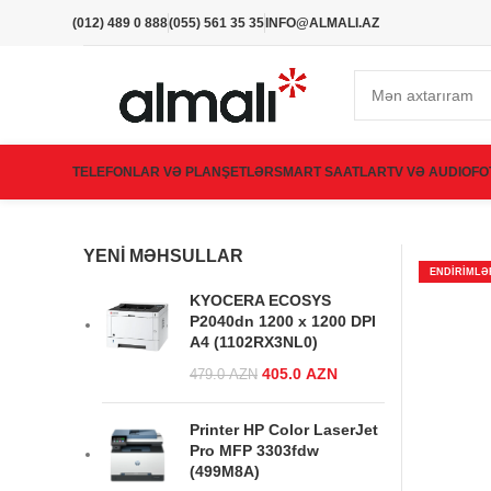
(012) 489 0 888
(055) 561 35 35
INFO@ALMALI.AZ
TELEFONLAR VƏ PLANŞETLƏR
SMART SAATLAR
TV VƏ AUDIO
FO
YENI MƏHSULLAR
ENDIRIMLƏ
KYOCERA ECOSYS
P2040dn 1200 x 1200 DPI
A4 (1102RX3NL0)
Original price was:
405.0
AZN
Current
479.0
AZN
479.0 AZN.
price is:
405.0 AZN.
Printer HP Color LaserJet
Pro MFP 3303fdw
(499M8A)