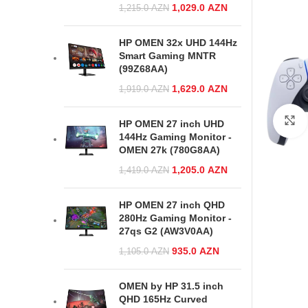
Original price
1,029.0
AZN
Current price
1,215.0
AZN
was:
is:
1,215.0 AZN.
1,029.0 AZN.
HP OMEN 32x UHD 144Hz
Smart Gaming MNTR
(99Z68AA)
Original price
1,629.0
AZN
Current price
1,919.0
AZN
was:
is:
1,919.0 AZN.
1,629.0 AZN.
HP OMEN 27 inch UHD
144Hz Gaming Monitor -
OMEN 27k (780G8AA)
Original price
1,205.0
AZN
Current price
1,419.0
AZN
was:
is:
1,419.0 AZN.
1,205.0 AZN.
HP OMEN 27 inch QHD
280Hz Gaming Monitor -
27qs G2 (AW3V0AA)
Original price
935.0
AZN
Current
1,105.0
AZN
was:
price is:
1,105.0 AZN.
935.0 AZN.
OMEN by HP 31.5 inch
QHD 165Hz Curved