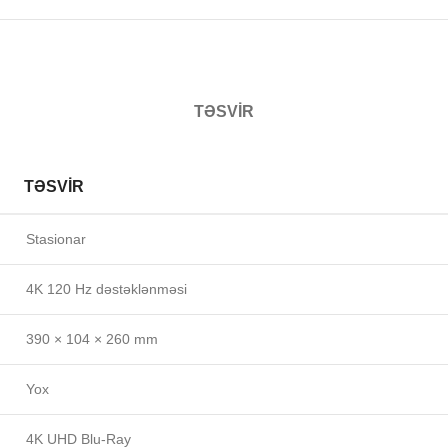
TƏSVIR
TƏSVIR
Stasionar
4K 120 Hz dəstəklənməsi
390 × 104 × 260 mm
Yox
4K UHD Blu-Ray