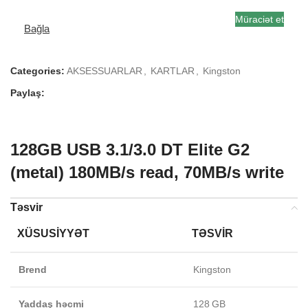
Müraciət et
Bağla
Categories:
AKSESSUARLAR
,
KARTLAR
,
Kingston
Paylaş:
128GB USB 3.1/3.0 DT Elite G2
(metal) 180MB/s read, 70MB/s write
Təsvir
XÜSUSIYYƏT
TƏSVIR
Brend
Kingston
Yaddaş həcmi
128 GB