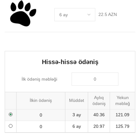
22.5 AZN
Hissə-hissə ödəniş
İlk ödəniş məbləği
Aylıq
Yekun
İlkin ödəniş
Müddət
ödəniş
məbləğ
3 ay
40.36
121.09
6 ay
20.97
125.79