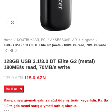
ZN.
Click to enlarge
ZN.
Home
NOUTBUKLAR, PC
AKSESSUARLAR
Kingston
128GB USB 3.1/3.0 DT Elite G2 (metal) 180MB/s read, 70MB/s write
.
128GB USB 3.1/3.0 DT Elite G2 (metal)
180MB/s read, 70MB/s write
Original price was: 135.0 AZN.
115.0
AZN
Current price is: 115.0 AZN.
135.0
AZN
.
İNDİ ALIN
Kampaniya qiyməti yalnız nağd ödəniş üçün keçərlidir. Kartla
ödənişdə rəsmi satış qiyməti tətbiq olunur.
.