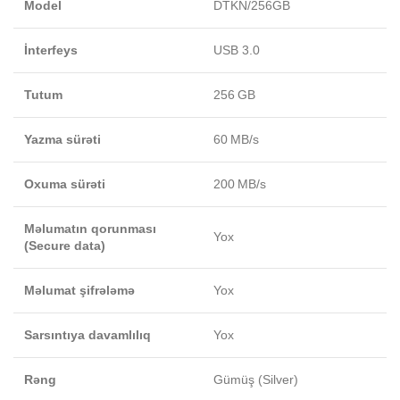
Model
DTKN/256GB
İnterfeys
USB 3.0
Tutum
256 GB
Yazma sürəti
60 MB/s
Oxuma sürəti
200 MB/s
Məlumatın qorunması
Yox
(Secure data)
Məlumat şifrələmə
Yox
Sarsıntıya davamlılıq
Yox
Rəng
Gümüş (Silver)