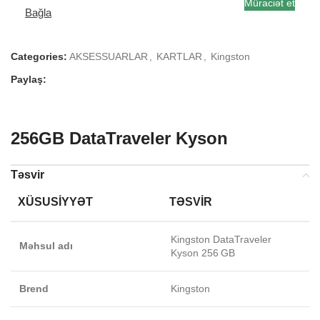
Müraciət et
Bağla
Categories:
AKSESSUARLAR
,
KARTLAR
,
Kingston
Paylaş:
256GB DataTraveler Kyson
Təsvir
XÜSUSIYYƏT
TƏSVIR
Kingston DataTraveler
Məhsul adı
Kyson 256 GB
Brend
Kingston