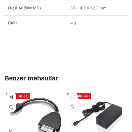
Ölçülər (W×H×D)
39 × 4.9 × 12.6 mm
Çəki
4 g
Bənzər məhsullar
ENDIRIMLƏR
ENDIRIMLƏR