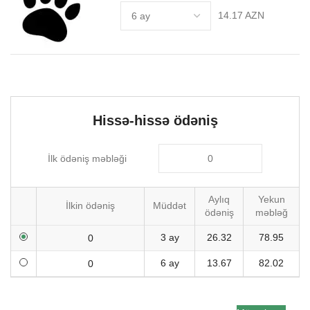
14.17 AZN
Hissə-hissə ödəniş
İlk ödəniş məbləği
Aylıq
Yekun
İlkin ödəniş
Müddət
ödəniş
məbləğ
3 ay
26.32
78.95
6 ay
13.67
82.02