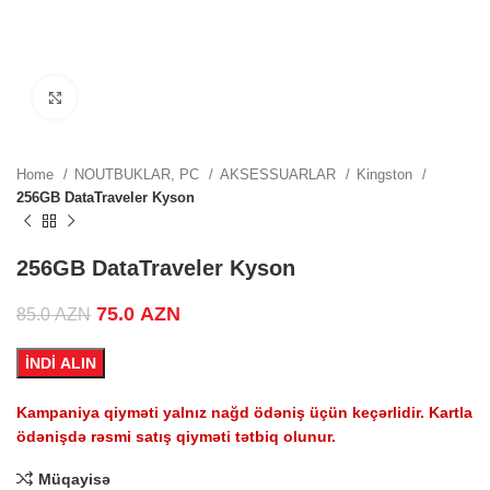
.
Click to enlarge
.
Home
NOUTBUKLAR, PC
AKSESSUARLAR
Kingston
256GB DataTraveler Kyson
.
256GB DataTraveler Kyson
Original price was: 85.0 AZN.
75.0
AZN
Current price is: 75.0 AZN.
85.0
AZN
ZN.
İNDİ ALIN
Kampaniya qiyməti yalnız nağd ödəniş üçün keçərlidir. Kartla
ödənişdə rəsmi satış qiyməti tətbiq olunur.
.
Müqayisə