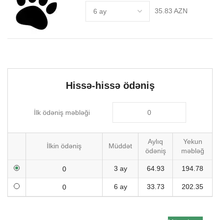
35.83 AZN
Hissə-hissə ödəniş
İlk ödəniş məbləği
Aylıq
Yekun
İlkin ödəniş
Müddət
ödəniş
məbləğ
3 ay
64.93
194.78
6 ay
33.73
202.35