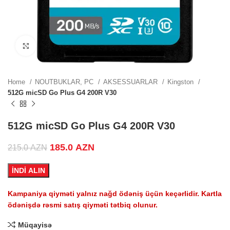
.
Click to enlarge
.
Home
NOUTBUKLAR, PC
AKSESSUARLAR
Kingston
512G micSD Go Plus G4 200R V30
.
512G micSD Go Plus G4 200R V30
Original price was: 215.0 AZN.
185.0
AZN
Current price is: 185.0 AZN.
215.0
AZN
ZN.
İNDİ ALIN
Kampaniya qiyməti yalnız nağd ödəniş üçün keçərlidir. Kartla
ödənişdə rəsmi satış qiyməti tətbiq olunur.
.
Müqayisə