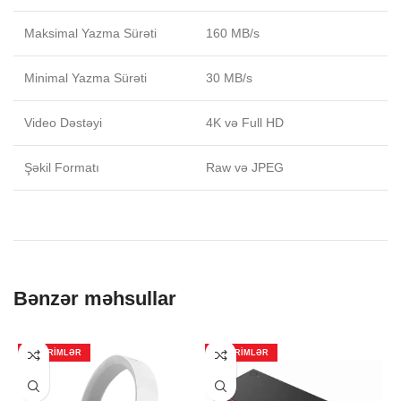
Maksimal Yazma Sürəti
160 MB/s
Minimal Yazma Sürəti
30 MB/s
Video Dəstəyi
4K və Full HD
Şəkil Formatı
Raw və JPEG
Bənzər məhsullar
ENDIRIMLƏR
ENDIRIMLƏR