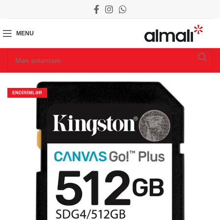
MENU
ENDIRIMLƏR
ZN.