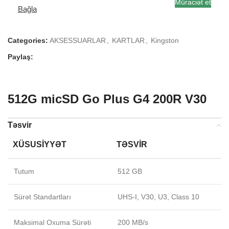
Müraciət et
Bağla
Categories:
AKSESSUARLAR
,
KARTLAR
,
Kingston
Paylaş:
512G micSD Go Plus G4 200R V30
Təsvir
XÜSUSIYYƏT
TƏSVIR
Tutum
512 GB
Sürət Standartları
UHS-I, V30, U3, Class 10
Maksimal Oxuma Sürəti
200 MB/s