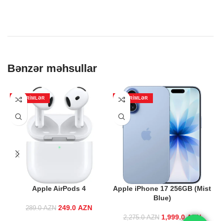
Bənzər məhsullar
ENDIRIMLƏR
ENDIRIMLƏR
Apple AirPods 4
Apple iPhone 17 256GB (Mist
Blue)
249.0
Original price
AZN
Current
289.0
AZN
was:
price is:
1,999.0
Original price
AZN
Curren
2,275.0
AZN