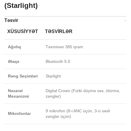
(Starlight)
Təsvir
XÜSUSIYYƏT
TƏSVIRLƏR
Ağırlıq
Təxminən 385 qram
Əlaqə
Bluetooth 5.0
Rəng Seçimləri
Starlight
Nəzarət
Digital Crown (Fiziki düymə səs, ötürmə,
Mexanizmi
zənglər)
9 mikrofon (8-i ANC üçün, 3-ü səsli
Mikrofonlar
zənglər üçün)