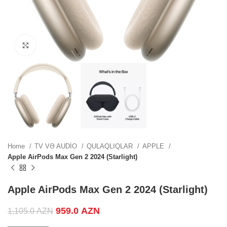
ZN.
Click to enlarge
.
.
Home
TV VƏ AUDİO
QULAQLIQLAR
APPLE
Apple AirPods Max Gen 2 2024 (Starlight)
.
Apple AirPods Max Gen 2 2024 (Starlight)
Original price was: 1,105.0 AZN.
959.0
AZN
Current price is: 959.0 AZN.
1,105.0
AZN
ZN.