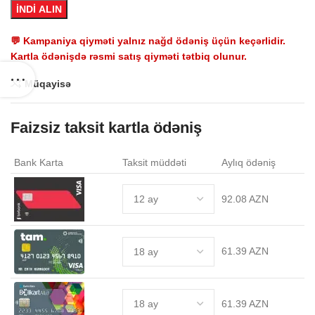
İNDİ ALIN
💬 Kampaniya qiyməti yalnız nağd ödəniş üçün keçərlidir.
Kartla ödənişdə rəsmi satış qiyməti tətbiq olunur.
Müqayisə
Faizsiz taksit kartla ödəniş
Bank Karta
Taksit müddəti
Aylıq ödəniş
92.08 AZN
61.39 AZN
61.39 AZN