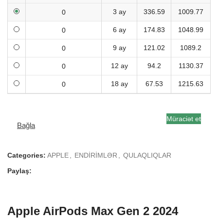
3 ay
336.59
1009.77
6 ay
174.83
1048.99
9 ay
121.02
1089.2
12 ay
94.2
1130.37
18 ay
67.53
1215.63
Müraciət et
Bağla
Categories:
APPLE
,
ENDİRİMLƏR
,
QULAQLIQLAR
Paylaş:
Apple AirPods Max Gen 2 2024