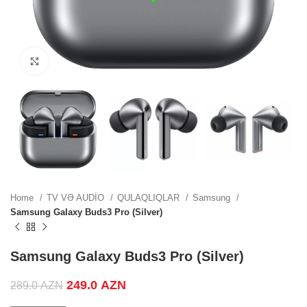
.
Click to enlarge
.
.
Home
TV VƏ AUDİO
QULAQLIQLAR
Samsung
Samsung Galaxy Buds3 Pro (Silver)
ZN.
Samsung Galaxy Buds3 Pro (Silver)
Original price was: 289.0 AZN.
249.0
AZN
Current price is: 249.0 AZN.
289.0
AZN
.