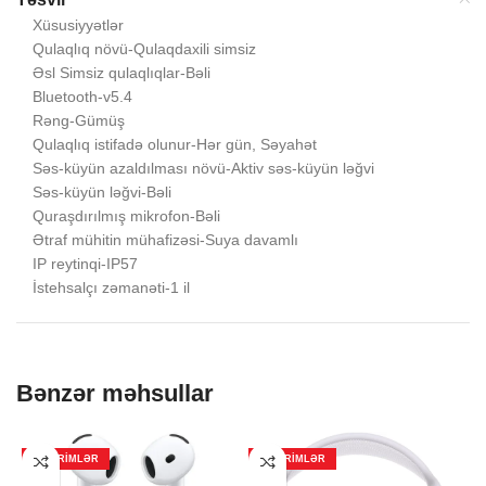
Xüsusiyyətlər
Qulaqlıq növü-Qulaqdaxili simsiz
Əsl Simsiz qulaqlıqlar-Bəli
Bluetooth-v5.4
Rəng-Gümüş
Qulaqlıq istifadə olunur-Hər gün, Səyahət
Səs-küyün azaldılması növü-Aktiv səs-küyün ləğvi
Səs-küyün ləğvi-Bəli
Quraşdırılmış mikrofon-Bəli
Ətraf mühitin mühafizəsi-Suya davamlı
IP reytinqi-IP57
İstehsalçı zəmanəti-1 il
Bənzər məhsullar
ENDIRIMLƏR
ENDIRIMLƏR