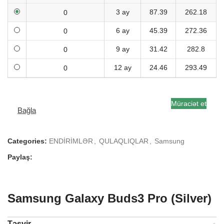
3 ay
87.39
262.18
6 ay
45.39
272.36
9 ay
31.42
282.8
12 ay
24.46
293.49
Müraciət et
Bağla
Categories:
ENDİRİMLƏR
,
QULAQLIQLAR
,
Samsung
Paylaş:
Samsung Galaxy Buds3 Pro (Silver)
Təsvir