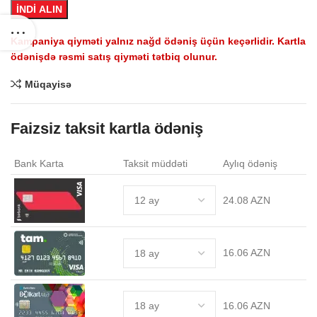
İNDİ ALIN
Kampaniya qiyməti yalnız nağd ödəniş üçün keçərlidir. Kartla
ödənişdə rəsmi satış qiyməti tətbiq olunur.
Müqayisə
Faizsiz taksit kartla ödəniş
Bank Karta
Taksit müddəti
Aylıq ödəniş
24.08 AZN
16.06 AZN
16.06 AZN