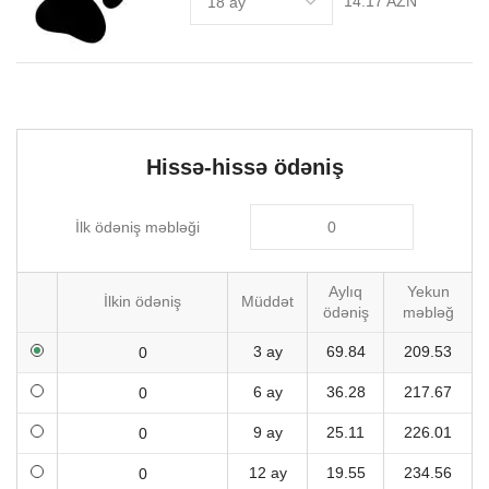
14.17 AZN
Hissə-hissə ödəniş
İlk ödəniş məbləği
Aylıq
Yekun
İlkin ödəniş
Müddət
ödəniş
məbləğ
3 ay
69.84
209.53
6 ay
36.28
217.67
9 ay
25.11
226.01
12 ay
19.55
234.56