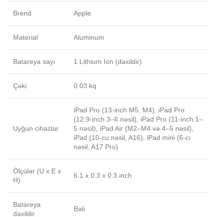
Brend
Apple
Material
Aluminum
Batareya sayı
1 Lithium Ion (daxildir)
Çəki
0.03 kq
iPad Pro (13-inch M5, M4), iPad Pro
(12.9-inch 3–6 nəsil), iPad Pro (11-inch 1–
Uyğun cihazlar
5 nəsil), iPad Air (M2–M4 və 4–5 nəsil),
iPad (10-cu nəsil, A16), iPad mini (6-cı
nəsil, A17 Pro)
Ölçülər (U x E x
6.1 x 0.3 x 0.3 inch
H)
Batareya
Bəli
daxildir