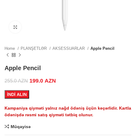
ZN.
Click to enlarge
ZN.
Home
PLANŞETLƏR
AKSESSUARLAR
Apple Pencil
Apple Pencil
.
Original price was: 255.0 AZN.
199.0
AZN
Current price is: 199.0 AZN.
255.0
AZN
İNDİ ALIN
.
Kampaniya qiyməti yalnız nağd ödəniş üçün keçərlidir. Kartla
ödənişdə rəsmi satış qiyməti tətbiq olunur.
Müqayisə
.