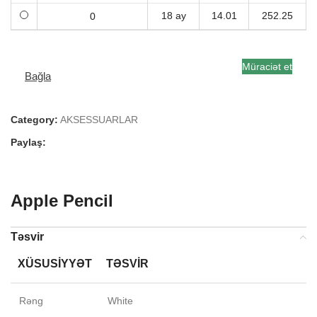
18 ay
14.01
252.25
Müraciət et
Bağla
Category:
AKSESSUARLAR
Paylaş:
Apple Pencil
Təsvir
XÜSUSIYYƏT
TƏSVIR
Rəng
White