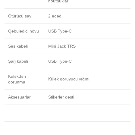
noutbuklar
Ötürücü sayı
2 ədəd
Qəbuledici növü
USB Type-C
Səs kabeli
Mini Jack TRS
Şarj kabeli
USB Type-C
Küləkdən
Külək qoruyucu yığını
qorunma
Aksesuarlar
Stikerlər dəsti