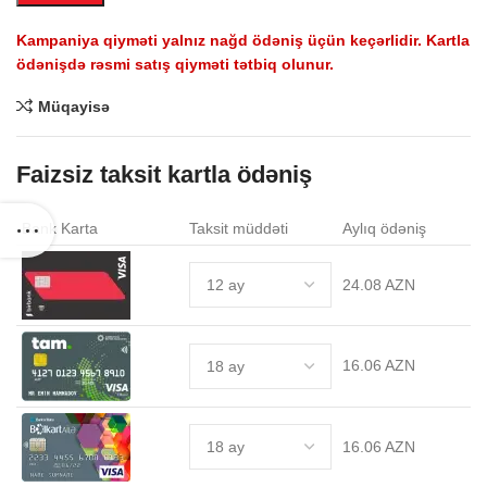
.
Kampaniya qiyməti yalnız nağd ödəniş üçün keçərlidir. Kartla
ödənişdə rəsmi satış qiyməti tətbiq olunur.
Müqayisə
Faizsiz taksit kartla ödəniş
Bank Karta
Taksit müddəti
Aylıq ödəniş
24.08 AZN
16.06 AZN
16.06 AZN