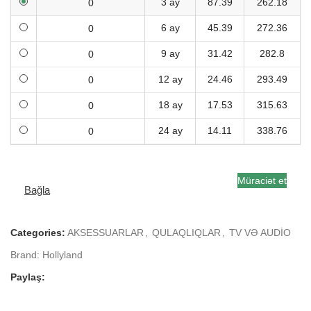
3 ay
87.39
262.18
6 ay
45.39
272.36
9 ay
31.42
282.8
12 ay
24.46
293.49
18 ay
17.53
315.63
24 ay
14.11
338.76
Müraciət et
Bağla
Categories:
AKSESSUARLAR
,
QULAQLIQLAR
,
TV VƏ AUDİO
Brand:
Hollyland
Paylaş: