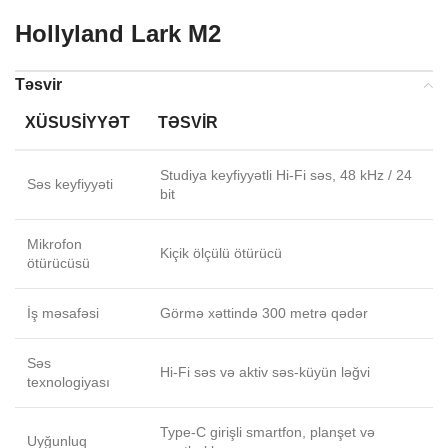
Hollyland Lark M2
Təsvir
XÜSUSIYYƏT
TƏSVIR
Studiya keyfiyyətli Hi-Fi səs, 48 kHz / 24
Səs keyfiyyəti
bit
Mikrofon
Kiçik ölçülü ötürücü
ötürücüsü
İş məsafəsi
Görmə xəttində 300 metrə qədər
Səs
Hi-Fi səs və aktiv səs-küyün ləğvi
texnologiyası
Type-C girişli smartfon, planşet və
Uyğunluq