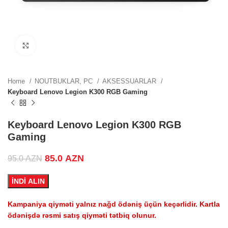
0 AZN.
Click to enlarge
 price
Home
NOUTBUKLAR, PC
AKSESSUARLAR
0 AZN.
Keyboard Lenovo Legion K300 RGB Gaming
 price
Keyboard Lenovo Legion K300 RGB
Gaming
0 AZN.
Original price was: 95.0 AZN.
85.0
AZN
Current price is: 85.0 AZN.
95.0
AZN
İNDİ ALIN
ZN.
Kampaniya qiyməti yalnız nağd ödəniş üçün keçərlidir. Kartla
ödənişdə rəsmi satış qiyməti tətbiq olunur.