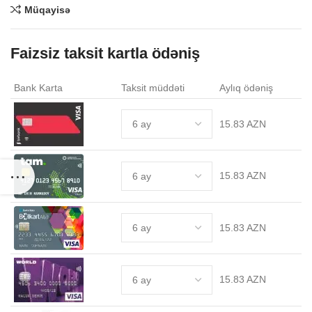
Müqayisə
Faizsiz taksit kartla ödəniş
.
Bank Karta
Taksit müddəti
Aylıq ödəniş
15.83 AZN
15.83 AZN
15.83 AZN
15.83 AZN