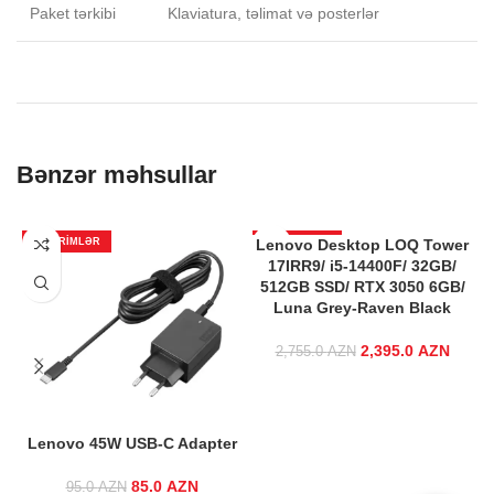
Paket tərkibi
Klaviatura, təlimat və posterlər
Bənzər məhsullar
ENDIRIMLƏR
Lenovo Desktop LOQ Tower
ENDIRIMLƏR
17IRR9/ i5-14400F/ 32GB/
512GB SSD/ RTX 3050 6GB/
Luna Grey-Raven Black
2,395.0
Original price
AZN
Curren
2,755.0
AZN
was:
i
2,755.0 AZN.
2,395
Lenovo 45W USB-C Adapter
85.0
Original price
AZN
Current
95.0
AZN