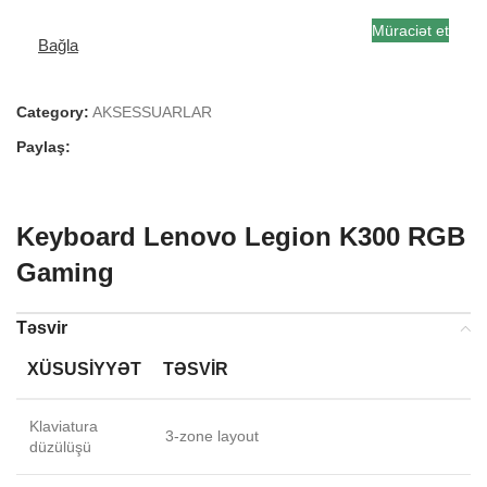
Müraciət et
Bağla
Category:
AKSESSUARLAR
Paylaş:
Keyboard Lenovo Legion K300 RGB
Gaming
Təsvir
XÜSUSIYYƏT
TƏSVIR
Klaviatura
3-zone layout
düzülüşü