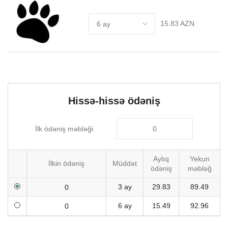
15.83 AZN
Hissə-hissə ödəniş
İlk ödəniş məbləği
Aylıq
Yekun
İlkin ödəniş
Müddət
ödəniş
məbləğ
3 ay
29.83
89.49
6 ay
15.49
92.96