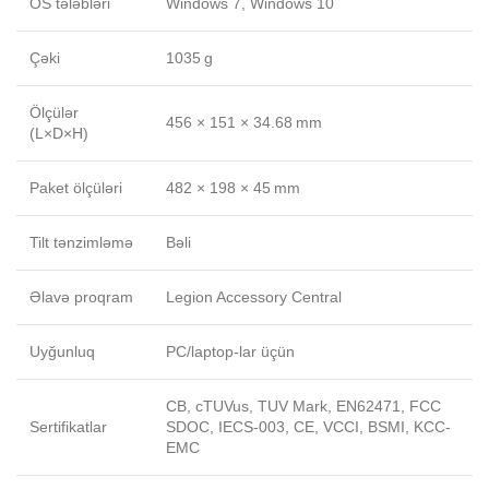
OS tələbləri
Windows 7, Windows 10
Çəki
1035 g
Ölçülər
456 × 151 × 34.68 mm
(L×D×H)
Paket ölçüləri
482 × 198 × 45 mm
Tilt tənzimləmə
Bəli
Əlavə proqram
Legion Accessory Central
Uyğunluq
PC/laptop-lar üçün
CB, cTUVus, TUV Mark, EN62471, FCC
Sertifikatlar
SDOC, IECS-003, CE, VCCI, BSMI, KCC-
EMC