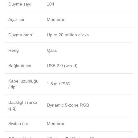
Düymə sayı
104
Açar tipi
Membran
Düymə ömrü
Up to 20 million clicks
Rəng
Qara
Bağlantı tipi
USB 2.0 (wired)
Kabel uzunluğu
1.8 m / PVC
/ tipi
Backlight (arxa
Dynamic 5-zone RGB
işıq)
Switch tipi
Membran