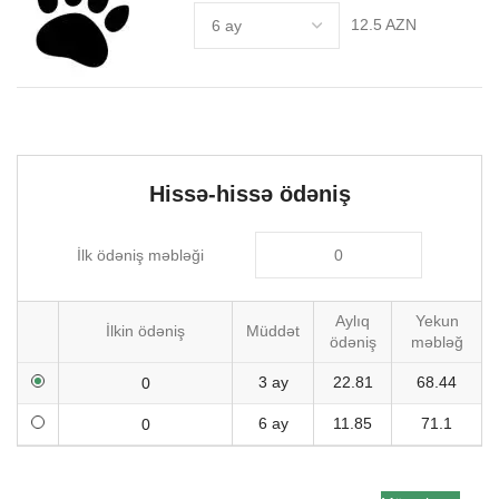
12.5 AZN
Hissə-hissə ödəniş
İlk ödəniş məbləği
Aylıq
Yekun
İlkin ödəniş
Müddət
ödəniş
məbləğ
3 ay
22.81
68.44
6 ay
11.85
71.1