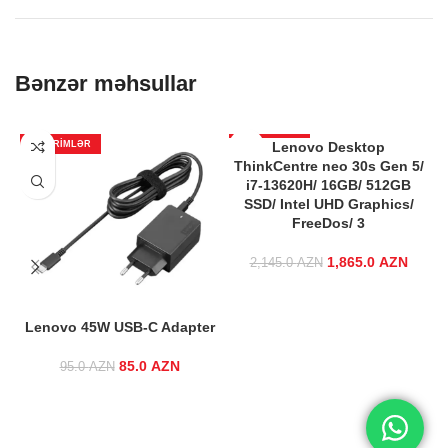
Bənzər məhsullar
ENDIRIMLƏR
ENDIRIMLƏR
Lenovo Desktop
ThinkCentre neo 30s Gen 5/
i7-13620H/ 16GB/ 512GB
SSD/ Intel UHD Graphics/
FreeDos/ 3
1,865.0
Original price
AZN
Curren
2,145.0
AZN
was:
i
2,145.0 AZN.
1,865
Lenovo 45W USB-C Adapter
85.0
Original price
AZN
Current
95.0
AZN
was: 95.0 AZN.
price is:
85.0 AZN.