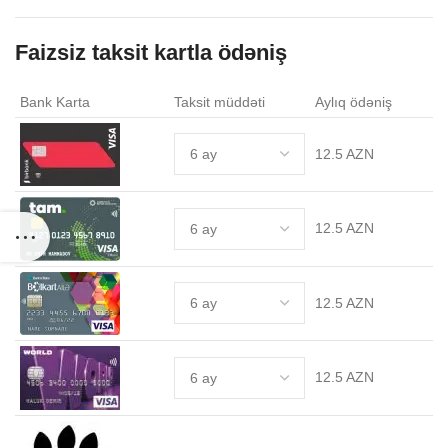
0 AZN.
Faizsiz taksit kartla ödəniş
Bank Karta
Taksit müddəti
Aylıq ödəniş
12.5 AZN
12.5 AZN
12.5 AZN
12.5 AZN