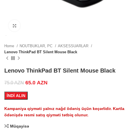
.
Click to enlarge
.
Home
NOUTBUKLAR, PC
AKSESSUARLAR
Lenovo ThinkPad BT Silent Mouse Black
 price
0 AZN.
Lenovo ThinkPad BT Silent Mouse Black
Original price was: 75.0 AZN.
65.0
AZN
Current price is: 65.0 AZN.
75.0
AZN
 price
İNDİ ALIN
0 AZN.
Kampaniya qiyməti yalnız nağd ödəniş üçün keçərlidir. Kartla
ödənişdə rəsmi satış qiyməti tətbiq olunur.
 price
Müqayisə