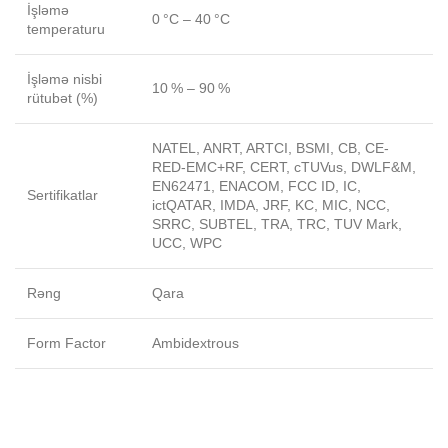
İşləmə
0 °C – 40 °C
temperaturu
İşləmə nisbi
10 % – 90 %
rütubət (%)
NATEL, ANRT, ARTCI, BSMI, CB, CE-
RED-EMC+RF, CERT, cTUVus, DWLF&M,
EN62471, ENACOM, FCC ID, IC,
Sertifikatlar
ictQATAR, IMDA, JRF, KC, MIC, NCC,
SRRC, SUBTEL, TRA, TRC, TUV Mark,
UCC, WPC
Rəng
Qara
Form Factor
Ambidextrous