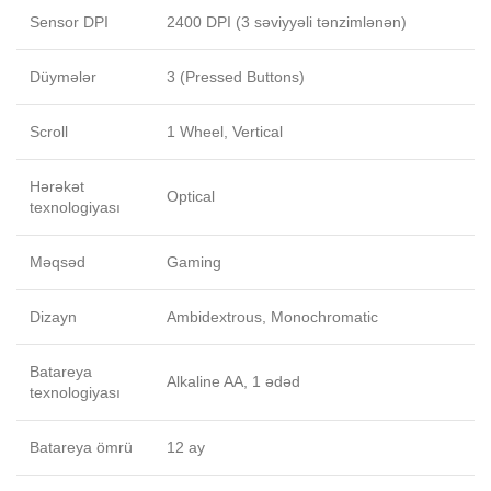
Sensor DPI
2400 DPI (3 səviyyəli tənzimlənən)
Düymələr
3 (Pressed Buttons)
Scroll
1 Wheel, Vertical
Hərəkət
Optical
texnologiyası
Məqsəd
Gaming
Dizayn
Ambidextrous, Monochromatic
Batareya
Alkaline AA, 1 ədəd
texnologiyası
Batareya ömrü
12 ay