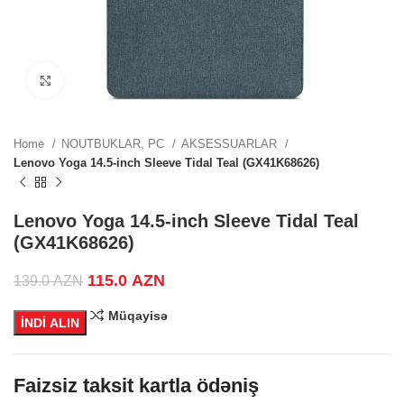
0 AZN.
Click to enlarge
 price
Home
NOUTBUKLAR, PC
AKSESSUARLAR
0 AZN.
Lenovo Yoga 14.5-inch Sleeve Tidal Teal (GX41K68626)
 price
Lenovo Yoga 14.5-inch Sleeve Tidal Teal
(GX41K68626)
0 AZN.
Original price was: 139.0 AZN.
115.0
AZN
Current price is: 115.0 AZN.
139.0
AZN
Müqayisə
İNDİ ALIN
ZN.
Faizsiz taksit kartla ödəniş