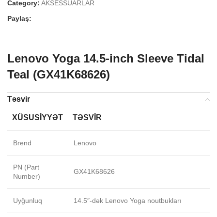
Category:
AKSESSUARLAR
Paylaş:
Lenovo Yoga 14.5-inch Sleeve Tidal
Teal (GX41K68626)
Təsvir
XÜSUSIYYƏT
TƏSVIR
Brend
Lenovo
PN (Part
GX41K68626
Number)
Uyğunluq
14.5″-dək Lenovo Yoga noutbukları