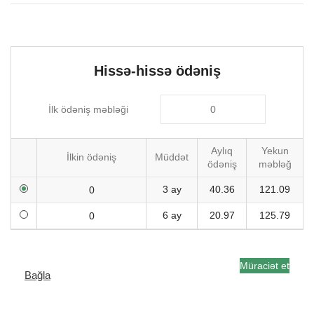
Hissə-hissə ödəniş
İlk ödəniş məbləği
Aylıq
Yekun
İlkin ödəniş
Müddət
ödəniş
məbləğ
3 ay
40.36
121.09
6 ay
20.97
125.79
Müraciət et
Bağla