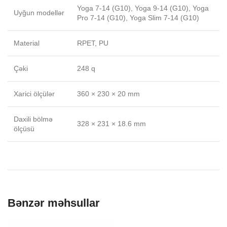
Yoga 7-14 (G10), Yoga 9-14 (G10), Yoga
Uyğun modellər
Pro 7-14 (G10), Yoga Slim 7-14 (G10)
Material
RPET, PU
Çəki
248 q
Xarici ölçülər
360 × 230 × 20 mm
Daxili bölmə
328 × 231 × 18.6 mm
ölçüsü
Bənzər məhsullar