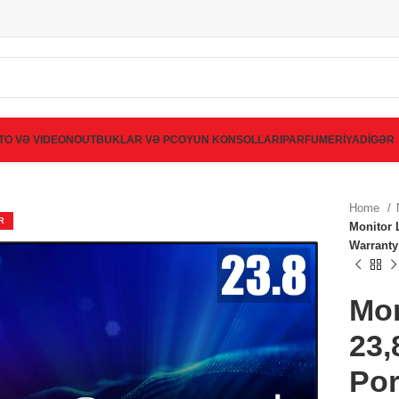
TO VƏ VIDEO
NOUTBUKLAR VƏ PC
OYUN KONSOLLARI
PARFUMERİYA
DİGƏR
Home
R
Monitor 
Warranty
Mon
23,
Por