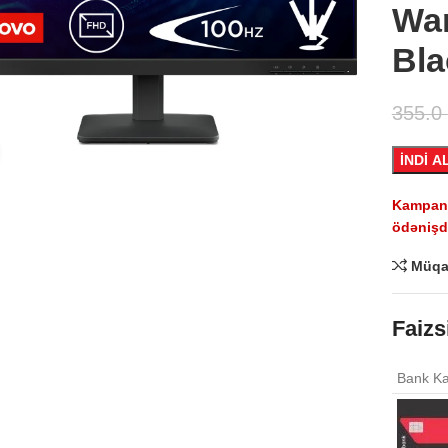
War
Bla
355.0
Click to enlarge
İNDİ A
Kampaniy
ödənişdə
Müqa
Faizs
Bank Ka