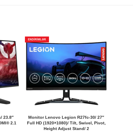
ENDIRIMLƏR
ENDIRIMLƏ
/ 23.8″
Monitor Lenovo Legion R27fc-30/ 27″
Monitor
DMI® 2.1
Full HD (1920×1080)/ Tilt, Swivel, Pivot,
WQHD (
Height Adjust Stand/ 2
Swiv