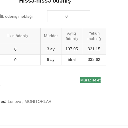
Hissə-hissə ödəniş
İlk ödəniş məbləği
Aylıq
Yekun
İlkin ödəniş
Müddət
ödəniş
məbləğ
3 ay
107.05
321.15
6 ay
55.6
333.62
Müraciət et
a
ies:
Lenovo
,
MONITORLAR