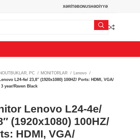
XƏRİTƏ
BONUS
HƏDİYYƏ
NOUTBUKLAR, PC
MONITORLAR
Lenovo
Lenovo L24-4e/ 23,8″ (1920х1080) 100HZ/ Ports: HDMI, VGA/
 3 year/Raven Black
itor Lenovo L24-4e/
8″ (1920х1080) 100HZ/
ts: HDMI, VGA/