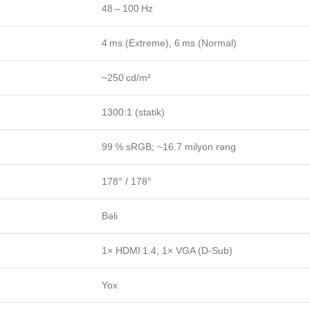
48 – 100 Hz
4 ms (Extreme), 6 ms (Normal)
~250 cd/m²
1300:1 (statik)
99 % sRGB; ~16.7 milyon rəng
178° / 178°
Bəli
1× HDMI 1.4, 1× VGA (D‑Sub)
Yox