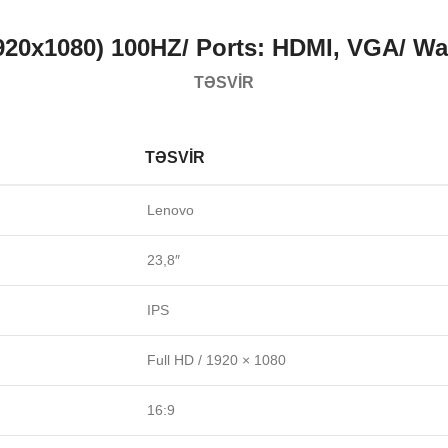
920х1080) 100HZ/ Ports: HDMI, VGA/ Wa
TƏSVIR
TƏSVIR
Lenovo
23,8″
IPS
Full HD / 1920 × 1080
16:9