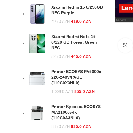
419.0 AZN.
Xiaomi Redmi 15 8/256GB
NFC Purple
Original price was:
419.0
AZN
Current
495.0
AZN
495.0 AZN.
price is:
419.0 AZN.
Xiaomi Redmi Note 15
6/128 GB Forest Green
NFC
Original price was:
445.0
AZN
Current
525.0
AZN
525.0 AZN.
price is:
445.0 AZN.
Printer ECOSYS PA5000x
220-240V/PAGE
(110C0X3NL0)
Original price
855.0
AZN
Current
1,009.0
AZN
was:
price is:
1,009.0 AZN.
855.0 AZN.
Printer Kyocera ECOSYS
MA2100cwfx
(110C0A3NL0)
Original price was:
835.0
AZN
Current
985.0
AZN