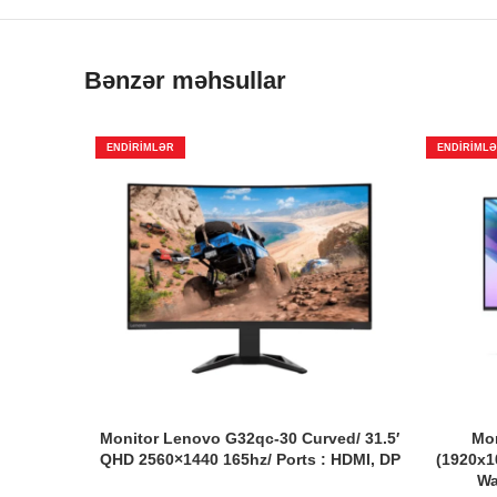
Bənzər məhsullar
ENDIRIMLƏR
ENDIRIML
Monitor Lenovo G32qc-30 Curved/ 31.5′
Mon
QHD 2560×1440 165hz/ Ports : HDMI, DP
(1920х1
Wa