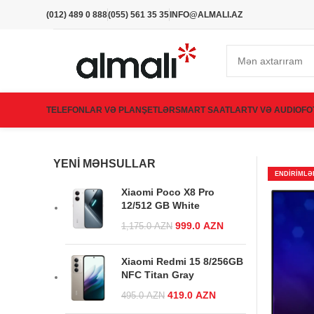
(012) 489 0 888
(055) 561 35 35
INFO@ALMALI.AZ
TELEFONLAR VƏ PLANŞETLƏR
SMART SAATLAR
TV VƏ AUDIO
FO
YENI MƏHSULLAR
ENDIRIMLƏ
Xiaomi Poco X8 Pro
12/512 GB White
Original price
999.0
AZN
Current
1,175.0
AZN
was:
price is:
1,175.0 AZN.
999.0 AZN.
Xiaomi Redmi 15 8/256GB
NFC Titan Gray
Original price was:
419.0
AZN
Current
495.0
AZN
495.0 AZN.
price is: