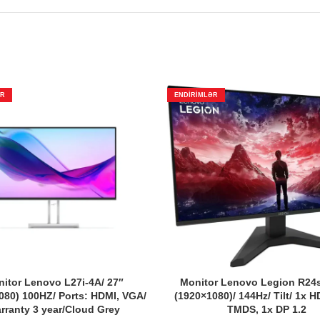
ƏR
ENDIRIMLƏR
itor Lenovo L27i-4A/ 27″
Monitor Lenovo Legion R24s
080) 100HZ/ Ports: HDMI, VGA/
(1920×1080)/ 144Hz/ Tilt/ 1x H
rranty 3 year/Cloud Grey
TMDS, 1x DP 1.2