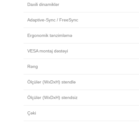
Daxili dinamiklər
Adaptive‑Sync / FreeSync
Ergonomik tənzimləmə
VESA montaj dəstəyi
Rəng
Ölçülər (WxDxH) stendlə
Ölçülər (WxDxH) stendsiz
Çəki