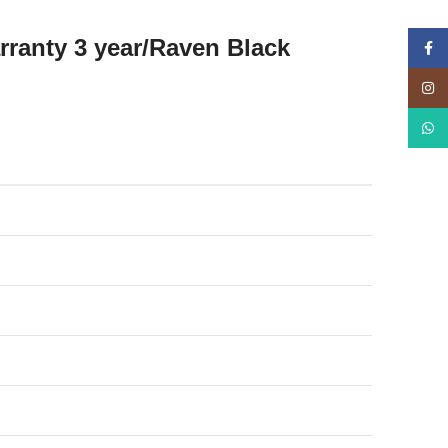
rranty 3 year/Raven Black
Face
Insta
What